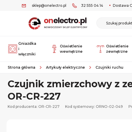
sklep@onelectro.pl
32 555 04 14
Dostawa O
Gniazdka
Oświetlenie
Oświetlenie
i
wewnętrzne
zewnętrzne
włączniki
Strona główna
Artykuły elektryczne
Czujniki ruchu
Czujnik zmierzchowy z z
OR-CR-227
Kod producenta: OR-CR-227
Kod systemowy:
ORNO-02-049
P