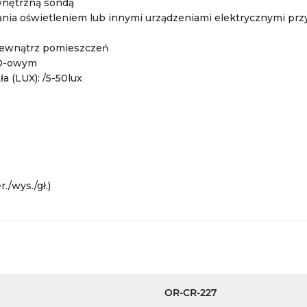
wnętrzną sondą
nia oświetleniem lub innymi urządzeniami elektrycznymi prz
zewnątrz pomieszczeń
ED-owym
ła (LUX): /5-50lux
./wys./gł.)
OR-CR-227