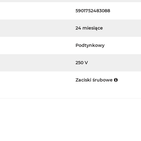
5901752483088
24 miesiące
Podtynkowy
250 V
Zaciski śrubowe