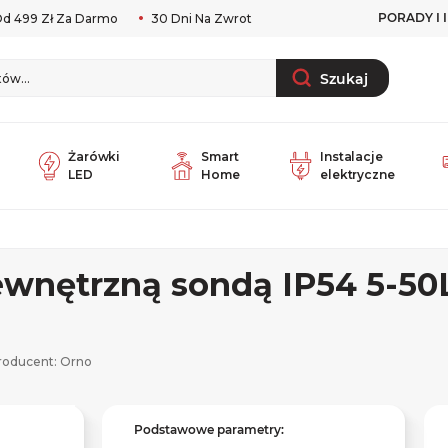
PORADY I 
d 499 Zł Za Darmo
30 Dni Na Zwrot
Szukaj
Żarówki
Smart
Instalacje
LED
Home
elektryczne
ewnętrzną sondą IP54 5-50
roducent:
Orno
Podstawowe parametry: