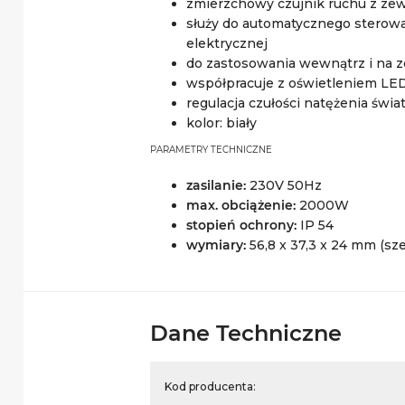
zmierzchowy czujnik ruchu z ze
służy do automatycznego sterowa
elektrycznej
do zastosowania wewnątrz i na 
współpracuje z oświetleniem L
regulacja czułości natężenia świat
kolor: biały
PARAMETRY TECHNICZNE
zasilanie:
230V 50Hz
max. obciążenie:
2000W
stopień ochrony:
IP 54
wymiary:
56,8 x 37,3 x 24 mm (szer
Dane Techniczne
Kod producenta: