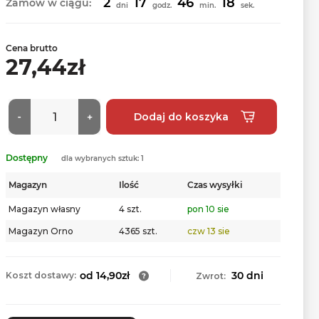
2
17
46
17
Zamów w ciągu:
dni
godz.
min.
sek.
Cena brutto
27,44zł
Dostępny
dla wybranych sztuk: 1
Magazyn
Ilość
Czas wysyłki
Magazyn własny
4 szt.
pon 10 sie
Magazyn Orno
4365 szt.
czw 13 sie
od 14,90zł
30 dni
Koszt dostawy:
Zwrot: