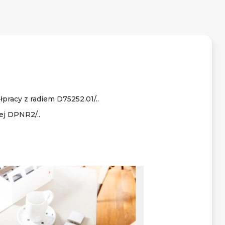
acy z radiem D75252.01/..
ej DPNR2/..