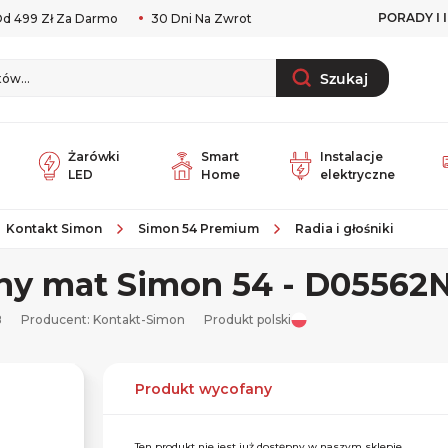
PORADY I 
d 499 Zł Za Darmo
30 Dni Na Zwrot
Szukaj
Żarówki
Smart
Instalacje
LED
Home
elektryczne
Kontakt Simon
Simon 54 Premium
Radia i głośniki
rny mat Simon 54 - D05562
8
Producent:
Kontakt-Simon
Produkt polski
Produkt wycofany
Ten produkt nie jest już dostępny w naszym sklepie