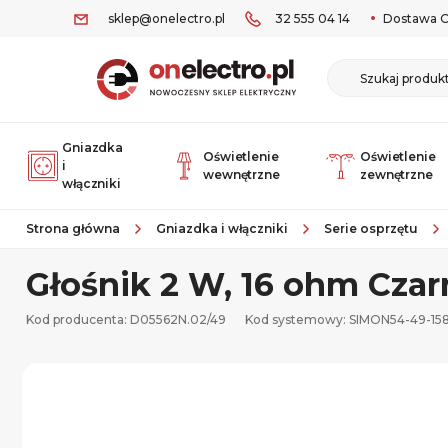
sklep@onelectro.pl
32 555 04 14
Dostawa O
Gniazdka
Oświetlenie
Oświetlenie
i
wewnętrzne
zewnętrzne
włączniki
Strona główna
Gniazdka i włączniki
Serie osprzętu
Głośnik 2 W, 16 ohm Cza
Kod producenta: D05562N.02/49
Kod systemowy:
SIMON54-49-15