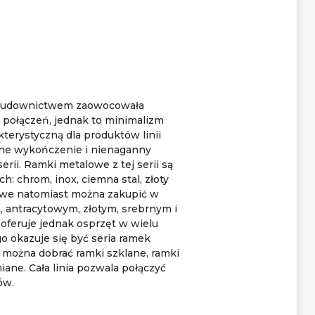
 budownictwem zaowocowała
połączeń, jednak to minimalizm
kterystyczną dla produktów linii
ne wykończenie i nienaganny
erii. Ramki metalowe z tej serii są
h: chrom, inox, ciemna stal, złoty
kowe natomiast można zakupić w
 antracytowym, złotym, srebrnym i
feruje jednak osprzęt w wielu
o okazuje się być seria ramek
j można dobrać ramki szklane, ramki
ane. Cała linia pozwala połączyć
ów.