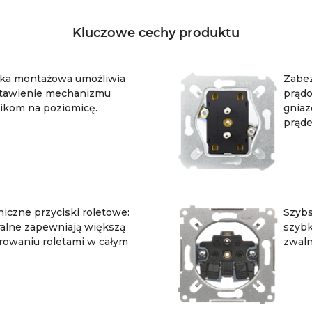
Kluczowe cechy produktu
ka montażowa umożliwia
Zabez
stawienie mechanizmu
prądo
ikom na poziomicę.
gniaz
prąde
iczne przyciski roletowe:
Szybs
tralne zapewniają większą
szybk
rowaniu roletami w całym
zwaln