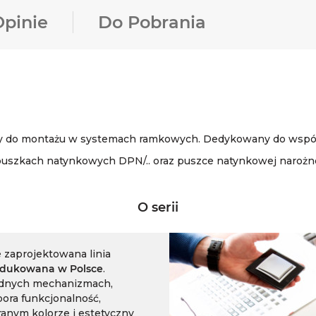
Opinie
Do Pobrania
y do montażu w systemach ramkowych. Dedykowany do współpr
uszkach natynkowych DPN/.. oraz puszce natynkowej narożn
O serii
 zaprojektowana linia
dukowana w Polsce
.
odnych mechanizmach,
pora funkcjonalność,
anym kolorze i estetyczny