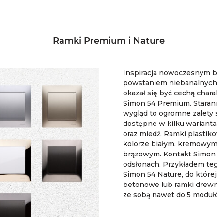
Ramki Premium i Nature
Inspiracja nowoczesnym
powstaniem niebanalnych 
okazał się być cechą chara
Simon 54 Premium. Staran
wygląd to ogromne zalety s
dostępne w kilku wariantac
oraz miedź. Ramki plasti
kolorze białym, kremowym,
brązowym. Kontakt Simon o
odsłonach. Przykładem teg
Simon 54 Nature, do które
betonowe lub ramki drewni
ze sobą nawet do 5 moduł