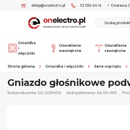
sklep@onelectro.pl
32 555 04 14
Dostawa O
Gniazdka
Oświetlenie
Oświetlenie
i
wewnętrzne
zewnętrzne
włączniki
Strona główna
Gniazdka i włączniki
Serie osprzętu
Gniazdo głośnikowe podw
Kod producenta: GG-2G/m/00
Kod systemowy:
AS-00-059
Pro