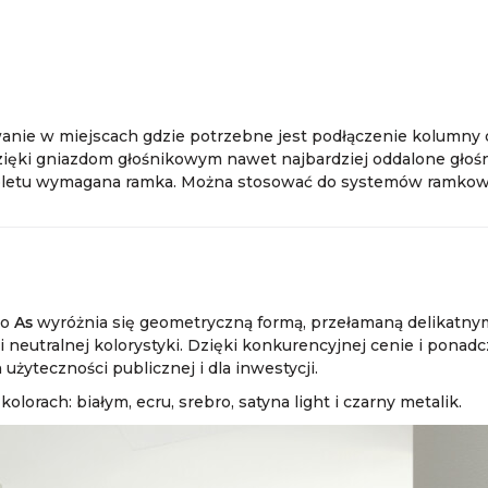
anie w miejscach gdzie potrzebne jest podłączenie kolumny d
Dzięki gniazdom głośnikowym nawet najbardziej oddalone głoś
kompletu wymagana ramka. Można stosować do systemów ramkow
go
As
wyróżnia się geometryczną formą, przełamaną delikatny
neutralnej kolorystyki. Dzięki konkurencyjnej cenie i ponad
żyteczności publicznej i dla inwestycji.
olorach: białym, ecru, srebro, satyna light i czarny metalik.