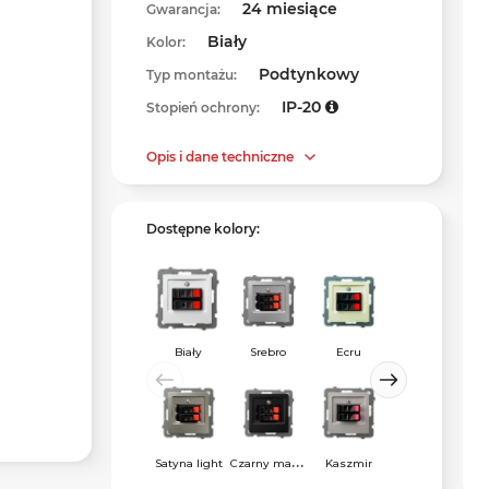
24 miesiące
Gwarancja:
Biały
Kolor:
Podtynkowy
Typ montażu:
IP-20
Stopień ochrony:
Opis i dane techniczne
Dostępne kolory:
Zielony mat
Biały
Srebro
Ecru
C
zarny matowy
Satyna light
Kaszmir