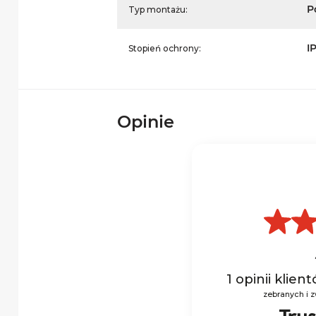
P
Typ montażu:
I
Stopień ochrony:
Opinie
1
opinii klien
zebranych i 