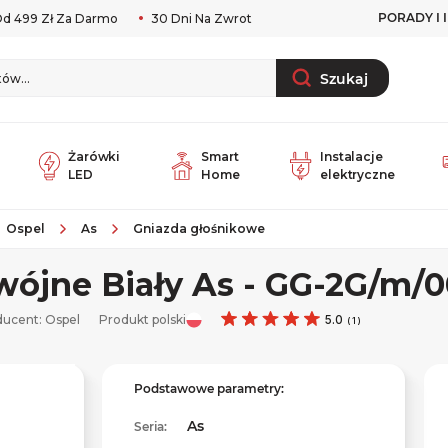
PORADY I 
d 499 Zł Za Darmo
30 Dni Na Zwrot
Szukaj
Żarówki
Smart
Instalacje
LED
Home
elektryczne
Ospel
As
Gniazda głośnikowe
ójne Biały As - GG-2G/m/0
ducent:
Ospel
Produkt polski
5.0
(
1
)
Podstawowe parametry:
As
Seria: