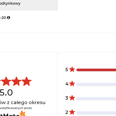
odtynkowy
P-20
5
4
5.0
3
tów
z całego okresu
zweryfikowanych przez
2