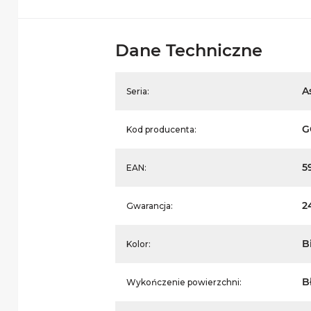
Dane Techniczne
A
Seria:
G
Kod producenta:
5
EAN:
2
Gwarancja:
B
Kolor:
B
Wykończenie powierzchni: