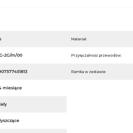
s
Materiał:
G-2G/m/00
Przyłączalność przewodów:
907577451813
Ramka w zestawie:
4 miesiące
iały
łyszczące