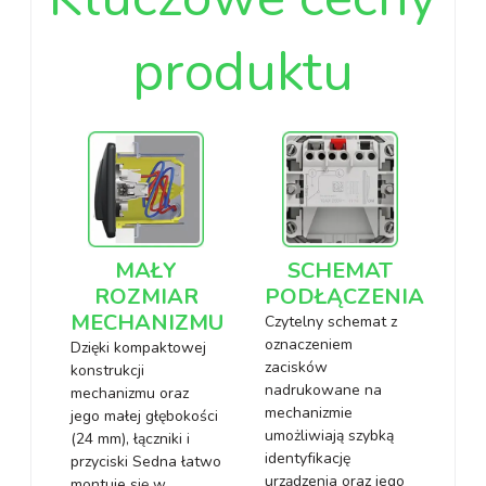
produktu
MAŁY
SCHEMAT
ROZMIAR
PODŁĄCZENIA
MECHANIZMU
Czytelny schemat z
oznaczeniem
Dzięki kompaktowej
zacisków
konstrukcji
nadrukowane na
mechanizmu oraz
mechanizmie
jego małej głębokości
umożliwiają szybką
(24 mm), łączniki i
identyfikację
przyciski Sedna łatwo
urządzenia oraz jego
montuje się w