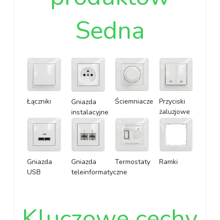
Sedna
Łączniki
Ściemniacze
Przyciski
Gniazda
żaluzjowe
instalacyjne
Gniazda
Gniazda
Termostaty
Ramki
USB
teleinformatyczne
Kluczowe cechy