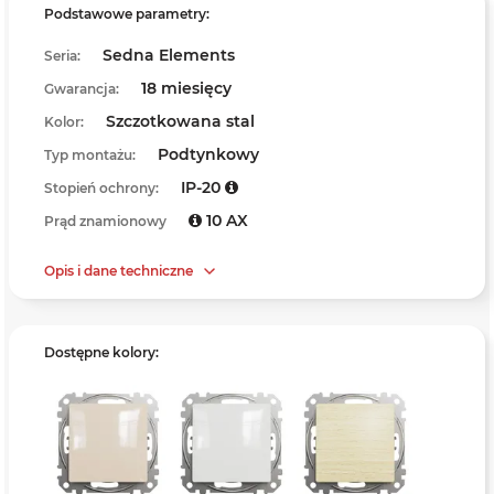
Podstawowe parametry:
Sedna Elements
Seria:
18 miesięcy
Gwarancja:
Szczotkowana stal
Kolor:
Podtynkowy
Typ montażu:
IP-20
Stopień ochrony:
10 AX
Prąd znamionowy
Opis i dane techniczne
Dostępne kolory: