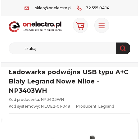
sklep@onelectro.pl
32 555 04 14
Ładowarka podwójna USB typu A+C
Biały Legrand Nowe Niloe -
NP3403WH
Kod producenta: NP3403WH
Kod systemowy:
NILOE2-01-048
Producent:
Legrand