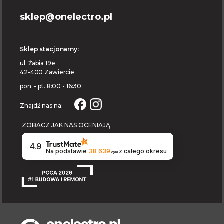
sklep@onelectro.pl
Sklep stacjonarny:
ul. Żabia 19e
42-400 Zawiercie
pon. - pt. 8:00 - 16:30
Znajdź nas na:
ZOBACZ JAK NAS OCENIAJĄ
4.9
Na podstawie
38 639
z całego okresu
opinii