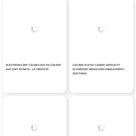
ELEKTRONICZNY CZUJNIK RUCHU CZARNY
CZUJNIK RUCHU CZARNY ANTRACYT
MATOWY SONATA - ŁP-16R/M/33
SCHNEIDER SEDNA DESIGN&ELEMENTS -
SDD114504