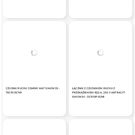
CZUJNIK RUCHU CZARNY MAT SIMON 55 -
ŁĄCZNIK Z CZUJNIKIEM RUCHU Z
TECR1.01/149
PRZEKAŹNIKIEM 8(2) A, 230 V ANTRACYT
SIMON 54 - DCR10P.01/48