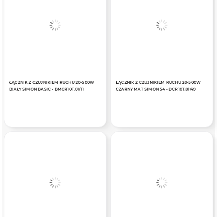
ŁĄCZNIK Z CZUJNIKIEM RUCHU 20-500W
ŁĄCZNIK Z CZUJNIKIEM RUCHU 20-500W
BIAŁY SIMON BASIC - BMCR10T.01/11
CZARNY MAT SIMON 54 - DCR10T.01/49