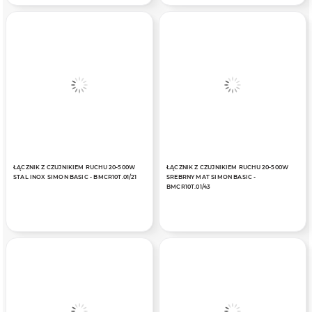
ŁĄCZNIK Z CZUJNIKIEM RUCHU 20-500W
ŁĄCZNIK Z CZUJNIKIEM RUCHU 20-500W
STAL INOX SIMON BASIC - BMCR10T.01/21
SREBRNY MAT SIMON BASIC -
BMCR10T.01/43