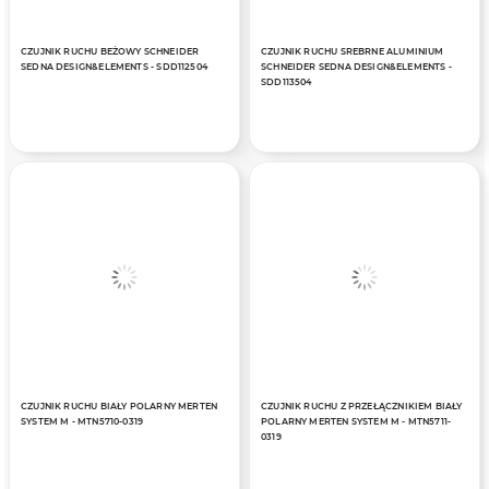
CZUJNIK RUCHU BEŻOWY SCHNEIDER
CZUJNIK RUCHU SREBRNE ALUMINIUM
SEDNA DESIGN&ELEMENTS - SDD112504
SCHNEIDER SEDNA DESIGN&ELEMENTS -
SDD113504
CZUJNIK RUCHU BIAŁY POLARNY MERTEN
CZUJNIK RUCHU Z PRZEŁĄCZNIKIEM BIAŁY
SYSTEM M - MTN5710-0319
POLARNY MERTEN SYSTEM M - MTN5711-
0319