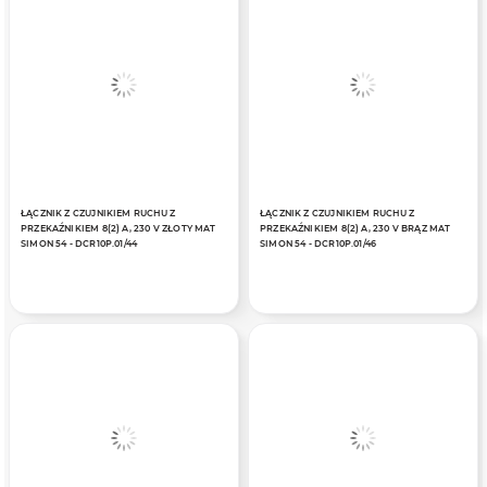
ŁĄCZNIK Z CZUJNIKIEM RUCHU Z
ŁĄCZNIK Z CZUJNIKIEM RUCHU Z
PRZEKAŹNIKIEM 8(2) A, 230 V ZŁOTY MAT
PRZEKAŹNIKIEM 8(2) A, 230 V BRĄZ MAT
SIMON 54 - DCR10P.01/44
SIMON 54 - DCR10P.01/46