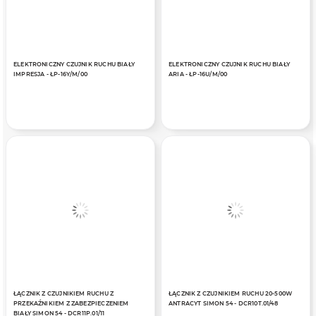
ELEKTRONICZNY CZUJNIK RUCHU BIAŁY
ELEKTRONICZNY CZUJNIK RUCHU BIAŁY
IMPRESJA - ŁP-16Y/M/00
ARIA - ŁP-16U/M/00
ŁĄCZNIK Z CZUJNIKIEM RUCHU Z
ŁĄCZNIK Z CZUJNIKIEM RUCHU 20-500W
PRZEKAŹNIKIEM Z ZABEZPIECZENIEM
ANTRACYT SIMON 54 - DCR10T.01/48
BIAŁY SIMON 54 - DCR11P.01/11