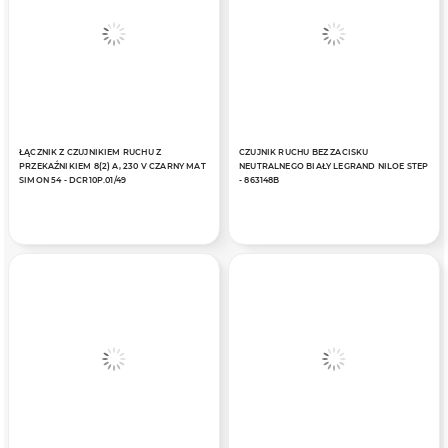
ŁĄCZNIK Z CZUJNIKIEM RUCHU Z
CZUJNIK RUCHU BEZ ZACISKU
PRZEKAŹNIKIEM 8(2) A, 230 V CZARNY MAT
NEUTRALNEGO BIAŁY LEGRAND NILOE STEP
SIMON 54 - DCR10P.01/49
- 863148B