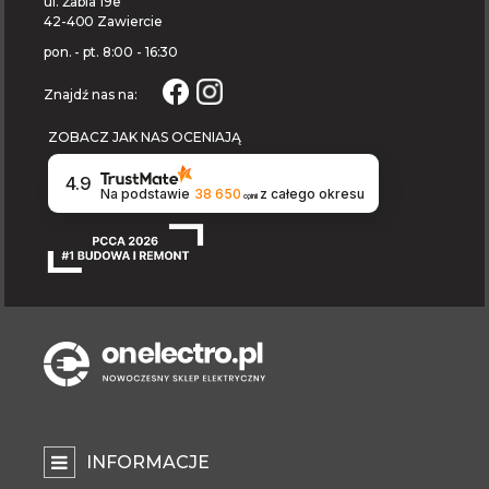
ul. Żabia 19e
42-400 Zawiercie
pon. - pt. 8:00 - 16:30
Znajdź nas na:
ZOBACZ JAK NAS OCENIAJĄ
4.9
Na podstawie
38 650
z całego okresu
opinii
INFORMACJE