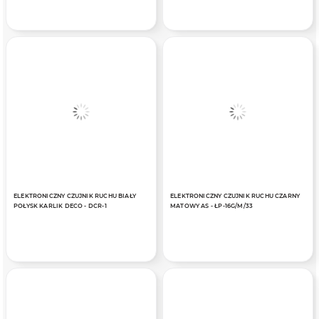
ELEKTRONICZNY CZUJNIK RUCHU BIAŁY
ELEKTRONICZNY CZUJNIK RUCHU CZARNY
POŁYSK KARLIK DECO - DCR-1
MATOWY AS - ŁP-16G/M/33