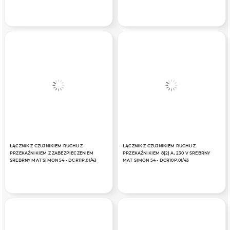
ŁĄCZNIK Z CZUJNIKIEM RUCHU Z
ŁĄCZNIK Z CZUJNIKIEM RUCHU Z
PRZEKAŹNIKIEM Z ZABEZPIECZENIEM
PRZEKAŹNIKIEM 8(2) A, 230 V SREBRNY
SREBRNY MAT SIMON 54 - DCR11P.01/43
MAT SIMON 54 - DCR10P.01/43