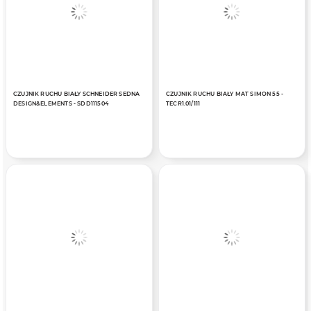
CZUJNIK RUCHU BIAŁY SCHNEIDER SEDNA
CZUJNIK RUCHU BIAŁY MAT SIMON 55 -
DESIGN&ELEMENTS - SDD111504
TECR1.01/111