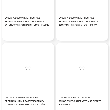
ŁĄCZNIK Z CZUJNIKIEM RUCHU Z
ŁĄCZNIK Z CZUJNIKIEM RUCHU Z
PRZEKAŹNIKIEM Z ZABEZPIECZENIEM
PRZEKAŹNIKIEM Z ZABEZPIECZENIEM
SATYNOWY SIMON BASIC - BMCR11P.01/29
ZŁOTY MAT SIMON 54 - DCR11P.01/44
ŁĄCZNIK Z CZUJNIKIEM RUCHU Z
CZUJNIK RUCHU DO UKŁADU
PRZEKAŹNIKIEM Z ZABEZPIECZENIEM
SCHODOWEGO ANTRACYT MAT BERKER
CZARNY MAT SIMON 54 - DCR11P.01/49
B.KWADRAT