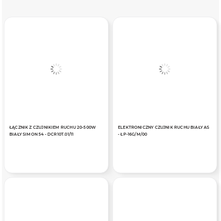
ŁĄCZNIK Z CZUJNIKIEM RUCHU 20-500W
ELEKTRONICZNY CZUJNIK RUCHU BIAŁY AS
BIAŁY SIMON 54 - DCR10T.01/11
- ŁP-16G/M/00