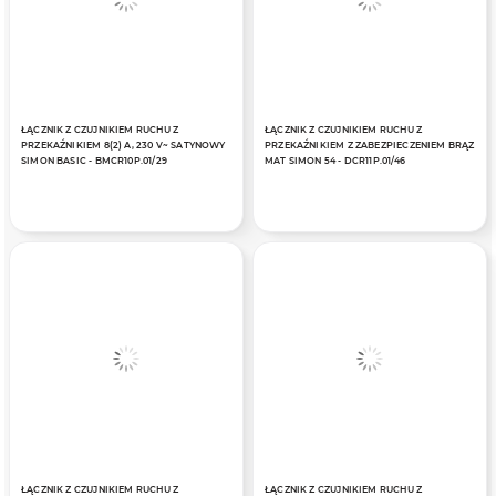
ŁĄCZNIK Z CZUJNIKIEM RUCHU Z
ŁĄCZNIK Z CZUJNIKIEM RUCHU Z
PRZEKAŹNIKIEM 8(2) A, 230 V~ SATYNOWY
PRZEKAŹNIKIEM Z ZABEZPIECZENIEM BRĄZ
SIMON BASIC - BMCR10P.01/29
MAT SIMON 54 - DCR11P.01/46
ŁĄCZNIK Z CZUJNIKIEM RUCHU Z
ŁĄCZNIK Z CZUJNIKIEM RUCHU Z