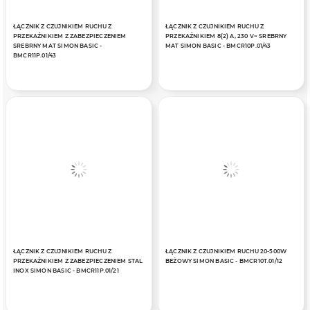
ŁĄCZNIK Z CZUJNIKIEM RUCHU Z
ŁĄCZNIK Z CZUJNIKIEM RUCHU Z
PRZEKAŹNIKIEM Z ZABEZPIECZENIEM
PRZEKAŹNIKIEM 8(2) A, 230 V~ SREBRNY
SREBRNY MAT SIMON BASIC -
MAT SIMON BASIC - BMCR10P.01/43
BMCR11P.01/43
ŁĄCZNIK Z CZUJNIKIEM RUCHU Z
ŁĄCZNIK Z CZUJNIKIEM RUCHU 20-500W
PRZEKAŹNIKIEM Z ZABEZPIECZENIEM STAL
BEŻOWY SIMON BASIC - BMCR10T.01/12
INOX SIMON BASIC - BMCR11P.01/21