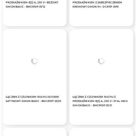
PRZEKAŹNIKIEM 8(2) A, 230 V~ BEŻOWY
PRZEKAŹNIKIEM Z ZABEZPIECZENIEM
SIMON BASIC - BMCR10P.01/12
KREMOWY SIMON 54 - DCR11P.01/41
ŁĄCZNIK Z CZUJNIKIEM RUCHU 20-500W
ŁĄCZNIK Z CZUJNIKIEM RUCHU Z
SATYNOWY SIMON BASIC - BMCR10T.01/29
PRZEKAŹNIKIEM 8(2) A, 230 V~ STAL INOX
SIMON BASIC - BMCR10P.01/21