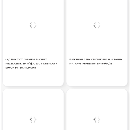
ŁĄCZNIK Z CZUJNIKIEM RUCHU Z
ELEKTRONICZNY CZUJNIK RUCHU CZARNY
PRZEKAŹNIKIEM 8(2) A, 230 V KREMOWY
MATOWY IMPRESJA - ŁP-16Y/M/33
SIMON 54 - DCR10P.01/41