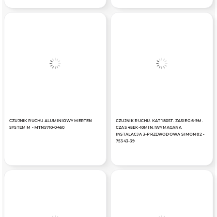
CZUJNIK RUCHU ALUMINIOWY MERTEN
CZUJNIK RUCHU. KAT 180ST. ZASIEG 6-9M.
SYSTEM M - MTN5710-0460
CZAS 4SEK-10MIN. !WYMAGANA
INSTALACJA 3-PRZEWODOWA SIMON 82 -
75343-39