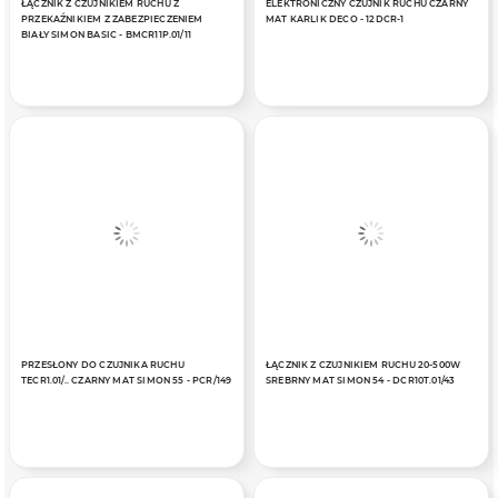
ŁĄCZNIK Z CZUJNIKIEM RUCHU Z
ELEKTRONICZNY CZUJNIK RUCHU CZARNY
PRZEKAŹNIKIEM Z ZABEZPIECZENIEM
MAT KARLIK DECO - 12DCR-1
BIAŁY SIMON BASIC - BMCR11P.01/11
PRZESŁONY DO CZUJNIKA RUCHU
ŁĄCZNIK Z CZUJNIKIEM RUCHU 20-500W
TECR1.01/.. CZARNY MAT SIMON 55 - PCR/149
SREBRNY MAT SIMON 54 - DCR10T.01/43