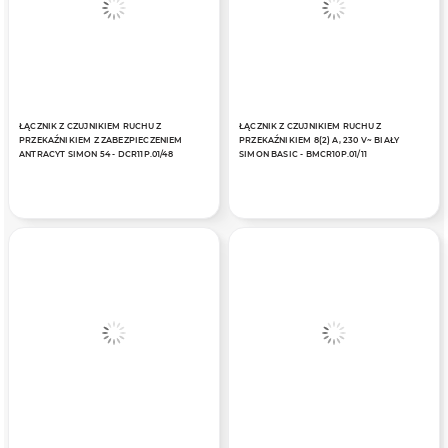
ŁĄCZNIK Z CZUJNIKIEM RUCHU Z
ŁĄCZNIK Z CZUJNIKIEM RUCHU Z
PRZEKAŹNIKIEM Z ZABEZPIECZENIEM
PRZEKAŹNIKIEM 8(2) A, 230 V~ BIAŁY
ANTRACYT SIMON 54 - DCR11P.01/48
SIMON BASIC - BMCR10P.01/11