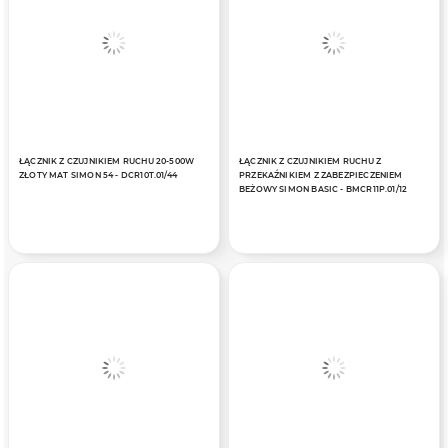
ŁĄCZNIK Z CZUJNIKIEM RUCHU 20-500W
ŁĄCZNIK Z CZUJNIKIEM RUCHU Z
ZŁOTY MAT SIMON 54 - DCR10T.01/44
PRZEKAŹNIKIEM Z ZABEZPIECZENIEM
BEŻOWY SIMON BASIC - BMCR11P.01/12