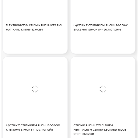
ELEKTRONICZNY CZUJNIK RUCHU CZARNY
ŁĄCZNIK Z CZUJNIKIEM RUCHU 20-500W
MAT KARLIK MINI - 12MCR-1
BRĄZ MAT SIMON 54 - DCR10T.01/46
ŁĄCZNIK Z CZUJNIKIEM RUCHU 20-500W
CZUJNIK RUCHU Z ZACISKIEM
KREMOWY SIMON 54 - DCR10T.01/41
NEUTRALNYM CZARNY LEGRAND NILOE
STEP - 863549B