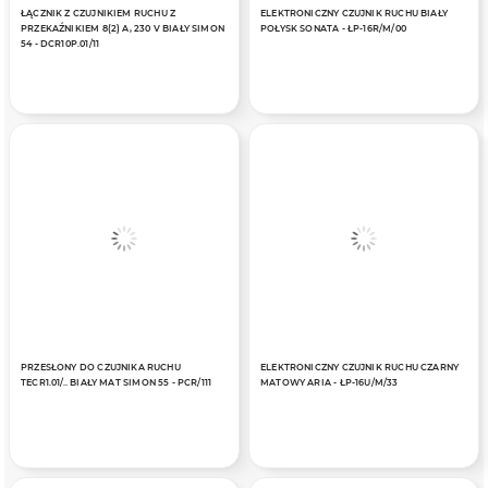
ŁĄCZNIK Z CZUJNIKIEM RUCHU Z
ELEKTRONICZNY CZUJNIK RUCHU BIAŁY
PRZEKAŹNIKIEM 8(2) A, 230 V BIAŁY SIMON
POŁYSK SONATA - ŁP-16R/M/00
54 - DCR10P.01/11
PRZESŁONY DO CZUJNIKA RUCHU
ELEKTRONICZNY CZUJNIK RUCHU CZARNY
TECR1.01/.. BIAŁY MAT SIMON 55 - PCR/111
MATOWY ARIA - ŁP-16U/M/33