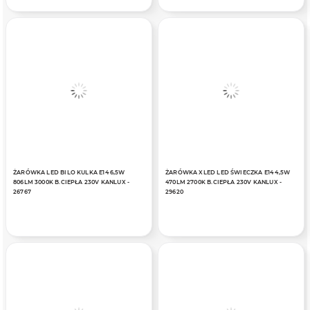
ŻARÓWKA LED BILO KULKA E14 6,5W
ŻARÓWKA XLED LED ŚWIECZKA E14 4,5W
806LM 3000K B.CIEPŁA 230V KANLUX -
470LM 2700K B.CIEPŁA 230V KANLUX -
26767
29620