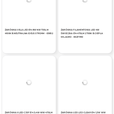
ŻARÓWKA VELA LED E14 8W NW 730LM
ŻARÓWKA FILAMENTOWA LED 4W
4100K B.NEUTRALNA IDEUS STRÜHM - 03852
ŚWIECZKA E14 470LM 2700K B.CIEPŁA
MILAGRO - EKZF990
ŻARÓWKA XLED C35F E14 3,4W-WW 470LM
ŻARÓWKA UZO LED CLEAR E14 1,3W WW