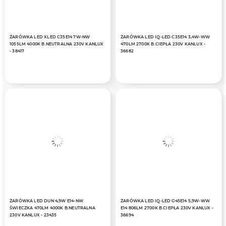
ŻARÓWKA LED XLED C35E14 7W-NW
ŻARÓWKA LED IQ-LED C35E14 3,4W-WW
1055LM 4000K B.NEUTRALNA 230V KANLUX
470LM 2700K B.CIEPŁA 230V KANLUX -
- 38417
36682
ŻARÓWKA LED DUN 4,9W E14-NW
ŻARÓWKA LED IQ-LED G45E14 5,9W-WW
ŚWIECZKA 470LM 4000K B.NEUTRALNA
E14 806LM 2700K B.CIEPŁA 230V KANLUX -
230V KANLUX - 23435
36694