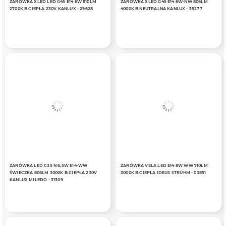
ŻARÓWKA XLED LED G45 E14 6W 810LM
ŻARÓWKA XLED G45 E14 6W-NW 806LM
2700K B.CIEPŁA 230V KANLUX - 29628
4000K B.NEUTRALNA KANLUX - 35277
ŻARÓWKA LED C35 N 6,5W E14-WW
ŻARÓWKA VELA LED E14 8W WW 710LM
ŚWIECZKA 806LM 3000K B.CIEPŁA 230V
3000K B.CIEPŁA IDEUS STRÜHM - 03851
KANLUX MILEDO - 31309