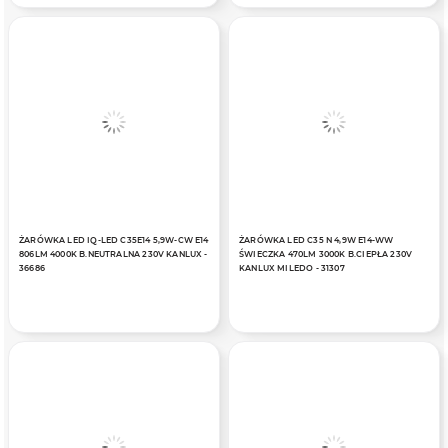
ŻARÓWKA LED IQ-LED C35E14 5,9W-CW E14
ŻARÓWKA LED C35 N 4,9W E14-WW
806LM 4000K B.NEUTRALNA 230V KANLUX -
ŚWIECZKA 470LM 3000K B.CIEPŁA 230V
36686
KANLUX MILEDO - 31307