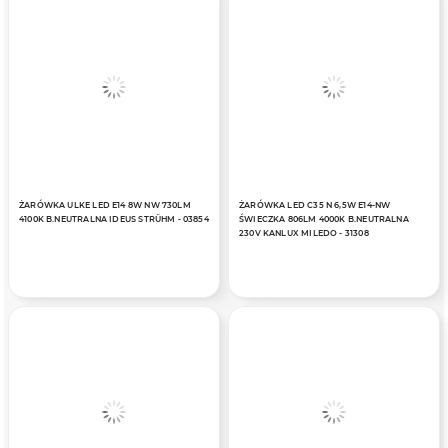
ŻARÓWKA ULKE LED E14 8W NW 730LM
ŻARÓWKA LED C35 N 6,5W E14-NW
4100K B.NEUTRALNA IDEUS STRÜHM - 03854
ŚWIECZKA 806LM 4000K B.NEUTRALNA
230V KANLUX MILEDO - 31308