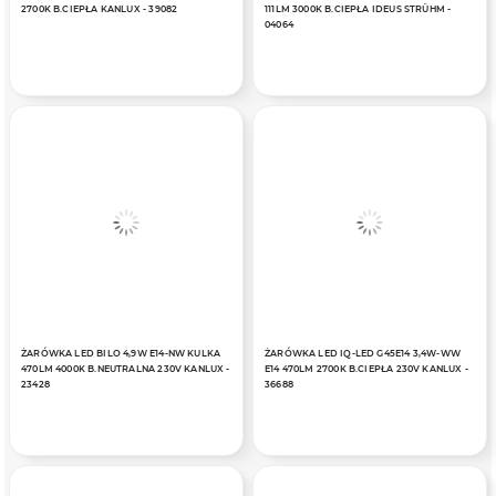
2700K B.CIEPŁA KANLUX - 39082
111LM 3000K B.CIEPŁA IDEUS STRÜHM -
04064
ŻARÓWKA LED BILO 4,9W E14-NW KULKA
ŻARÓWKA LED IQ-LED G45E14 3,4W-WW
470LM 4000K B.NEUTRALNA 230V KANLUX -
E14 470LM 2700K B.CIEPŁA 230V KANLUX -
23428
36688