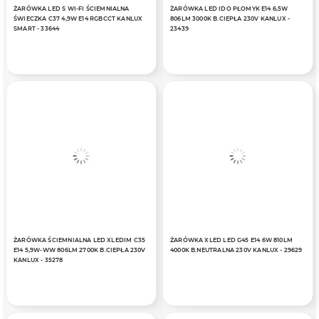
ŻARÓWKA LED S WI-FI ŚCIEMNIALNA
ŻARÓWKA LED IDO PŁOMYK E14 6,5W
ŚWIECZKA C37 4,9W E14 RGBCCT KANLUX
806LM 3000K B.CIEPŁA 230V KANLUX -
SMART - 33644
23439
ŻARÓWKA ŚCIEMNIALNA LED XLEDIM C35
ŻARÓWKA XLED LED G45 E14 6W 810LM
E14 5,9W-WW 806LM 2700K B.CIEPŁA 230V
4000K B.NEUTRALNA 230V KANLUX - 29629
KANLUX - 35278