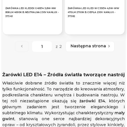
ŻARÓWKA LED XLEDEX G45E14 3,8W-NW
ŻARÓWKA LED XLED W C35E14 4,5W-WW
806LM 4000K B.NEUTRALNA 230V KANLUX -
470LM 2700K B.CIEPŁA 230V KANLUX -
37343
37382
Następna strona
z 2
Żarówki LED E14 – Źródła światła tworzące nastrój
Właściwie dobrane źródło światła to znacznie więcej niż
tylko funkcjonalność. To narzędzie do kreowania atmosfery,
podkreślania charakteru wnętrza i budowania nastroju. W
tej roli niezastąpione okazują się
żarówki E14
, których
głównym zadaniem jest tworzenie eleganckiego i
subtelnego klimatu. Wykorzystując charakterystyczny
mały
gwint
, stanowią one serce najbardziej dekoracyjnych
opraw – od kryształowych żyrandoli, przez stylowe kinkiety,