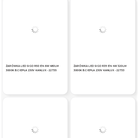
ŻARÓWKA LED SIGO R50 E14 6W 480LM
ŻARÓWKA LED SIGO R39 E14 4W 320LM
3000K B.CIEPŁA 230V KANLUX - 22735
3000K B.CIEPŁA 230V KANLUX - 22733