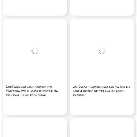
ŻARÓWKA LED C35 N 4,9W E14-NW
ŻARÓWKA FILAMENTOWA LED 4W G45 E14
ŚWIECZKA 470LM 4000K B.NEUTRALNA
400LM 4000K B.NEUTRALNA MILAGRO -
230V KANLUX MILEDO - 31306
EKZF380