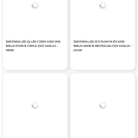
ŻARÓWKA LED IQ-LED C35E14 5,9W-WW
ŻARÓWKA LED IDO PŁOMYK E14 6,5W
806LM 2700K B.CIEPŁA 230V KANLUX -
806LM 4000K B.NEUTRALNA 230V KANLUX -
36685
23438