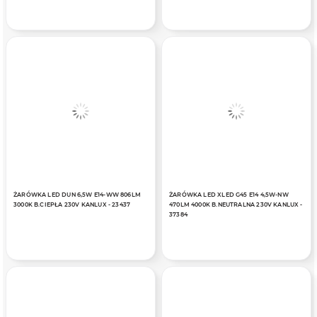
ŻARÓWKA LED DUN 6,5W E14-WW 806LM
ŻARÓWKA LED XLED G45 E14 4,5W-NW
3000K B.CIEPŁA 230V KANLUX - 23437
470LM 4000K B.NEUTRALNA 230V KANLUX -
37384