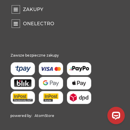
okazje.
ZAKUPY
Niezawodność w każdym detalu – markowe
źródła światła E14
ONELECTRO
W przypadku opraw wielopunktowych, takich jak
żyrandole, spójność jest absolutnie kluczowa. Jedna
przepalona lub świecąca inną barwą żarówka potrafi
zniweczyć cały efekt wizualny. Dlatego wybór produktów
od renomowanych producentów jest inwestycją w spokój i
Zawsze bezpieczne zakupy
estetykę. Zaufane marki, takie jak
Kanlux
,
Milagro
czy
Ideus
,
przykładają ogromną wagę do kontroli jakości. Gwarantuje
to, że każda
żarówka E14 LED
z danej serii będzie miała
identyczną temperaturę barwową i jasność, tworząc
idealnie harmonijną kompozycję. Wybierając sprawdzone
rozwiązania, zyskuje się pewność, że precyzyjnie
wykonany
gwint E14
oraz wysokiej klasy elektronika
zapewnią bezproblemowe działanie przez tysiące godzin,
zachowując nienaganny wygląd samych źródeł światła.
powered by:
AtomStore