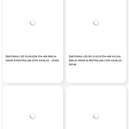
ŻARÓWKA LED DUN 6,5W E14-NW 806LM
ŻARÓWKA LED BILO 6,5W E14-NW KULKA
4000K B.NEUTRALNA 230V KANLUX - 23436
806LM 4000K B.NEUTRALNA 230V KANLUX -
26766