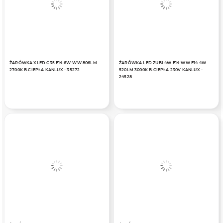
ŻARÓWKA XLED C35 E14 6W-WW 806LM
ŻARÓWKA LED ZUBI 4W E14-WW E14 4W
2700K B.CIEPŁA KANLUX - 35272
520LM 3000K B.CIEPŁA 230V KANLUX -
24528