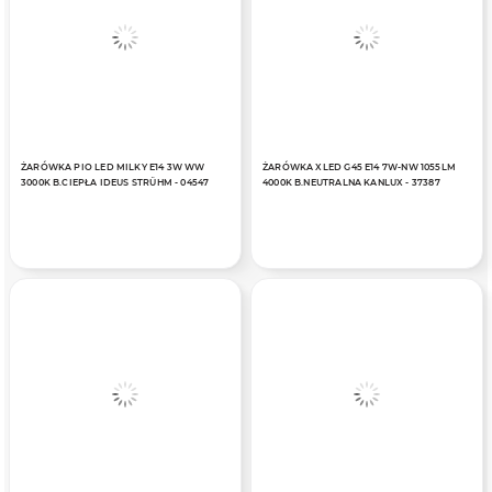
ŻARÓWKA PIO LED MILKY E14 3W WW
ŻARÓWKA XLED G45 E14 7W-NW 1055LM
3000K B.CIEPŁA IDEUS STRÜHM - 04547
4000K B.NEUTRALNA KANLUX - 37387