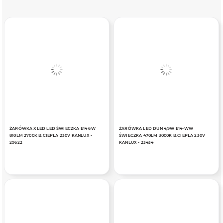
ŻARÓWKA XLED LED ŚWIECZKA E14 6W
ŻARÓWKA LED DUN 4,9W E14-WW
810LM 2700K B.CIEPŁA 230V KANLUX -
ŚWIECZKA 470LM 3000K B.CIEPŁA 230V
29622
KANLUX - 23434