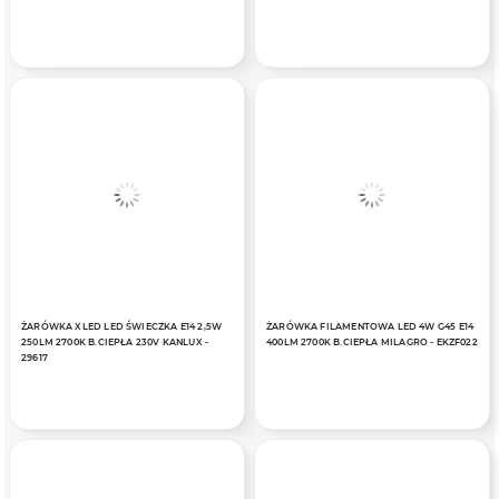
ŻARÓWKA XLED LED ŚWIECZKA E14 2,5W
ŻARÓWKA FILAMENTOWA LED 4W G45 E14
250LM 2700K B.CIEPŁA 230V KANLUX -
400LM 2700K B.CIEPŁA MILAGRO - EKZF022
29617