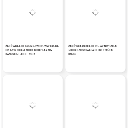
ŻARÓWKA LED G45 N 6,5W E14-WW KULKA
ŻARÓWKA ULKE LED E14 4W NW 420LM
E14 6,5W 806LM 3000K B.CIEPŁA 230V
4000K B.NEUTRALNA IDEUS STRÜHM -
KANLUX MILEDO - 31313
03663