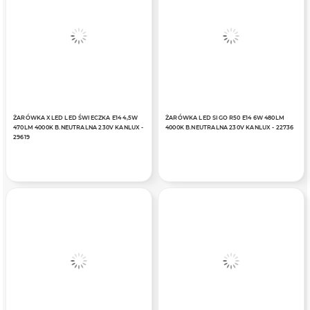
ŻARÓWKA XLED LED ŚWIECZKA E14 4,5W
ŻARÓWKA LED SIGO R50 E14 6W 480LM
470LM 4000K B.NEUTRALNA 230V KANLUX -
4000K B.NEUTRALNA 230V KANLUX - 22736
29619