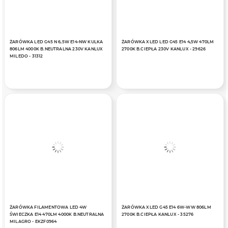
ŻARÓWKA LED G45 N 6,5W E14-NW KULKA
ŻARÓWKA XLED LED G45 E14 4,5W 470LM
806LM 4000K B.NEUTRALNA 230V KANLUX
2700K B.CIEPŁA 230V KANLUX - 29626
MILEDO - 31312
ŻARÓWKA FILAMENTOWA LED 4W
ŻARÓWKA XLED G45 E14 6W-WW 806LM
ŚWIECZKA E14 470LM 4000K B.NEUTRALNA
2700K B.CIEPŁA KANLUX - 35276
MILAGRO - EKZF0964