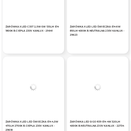
ŻARÓWKA XLED C35T 2,5W-SW 135LM E14
ŻARÓWKA XLED LED ŚWIECZKA E14 6W
1800K B.CIEPŁA 230V KANLUX - 29641
810LM 4000K B.NEUTRALNA 230V KANLUX -
29623
ŻARÓWKA XLED LED ŚWIECZKA E14 4,5W
ŻARÓWKA LED SIGO R39 E14 4W 320LM
470LM 2700K B.CIEPŁA 230V KANLUX -
4000K B.NEUTRALNA 230V KANLUX - 22734
29618