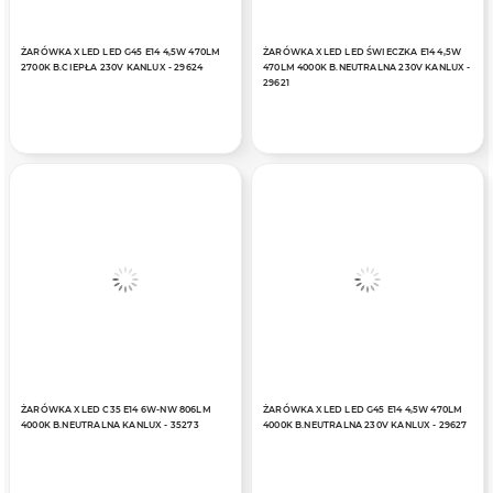
ŻARÓWKA XLED LED G45 E14 4,5W 470LM
ŻARÓWKA XLED LED ŚWIECZKA E14 4,5W
2700K B.CIEPŁA 230V KANLUX - 29624
470LM 4000K B.NEUTRALNA 230V KANLUX -
29621
ŻARÓWKA XLED C35 E14 6W-NW 806LM
ŻARÓWKA XLED LED G45 E14 4,5W 470LM
4000K B.NEUTRALNA KANLUX - 35273
4000K B.NEUTRALNA 230V KANLUX - 29627