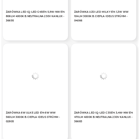
ŻARÓWKA LED IQ-LED G45E14 5,9W-NW E14
ŻARÓWKA UZO LED MILKY E14 1,3W WW
806LM 4000K B.NEUTRALNA 230V KANLUX -
104LM 3000K B.CIEPŁA IDEUS STRÜHM -
36695
04066
ŻARÓWKA 6W ULKE LED E14 6W WW
ŻARÓWKA LED IQ-LED C35E14 3,4W-NW E14
560LM 3000K B.CIEPŁA IDEUS STRÜHM -
470LM 4000K B.NEUTRALNA 230V KANLUX -
02805
36683