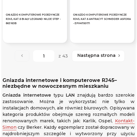
GNIAZDO KOMPUTEROWE POJEDYNCZE
GNIAZDO KOMPUTEROWE POJEDYNCZE
RJ45, KAT.6 BIAŁY LEGRAND NILOE STEP -
RJ45, KAT.6 ANTRACYT SCHNEIDER ASFORA
863163B
- EPH4700171
Następna strona
z 43
Gniazda internetowe i komputerowe RJ45–
niezbędne w nowoczesnym mieszkaniu
Gniazda internetowe
typu
LAN
znajdują bardzo szerokie
zastosowanie. Można je wykorzystać nie tylko w
instalacjach domowych, ale również biurowych. Opisywana
kategoria produktów obejmuje szereg rozmaitych modeli
renomowanych marek, takich jak: Karlik, Ospel,
Kontakt-
Simon
czy Berker. Każdy egzemplarz został dopracowany w
najdrobniejszym szczególe i wytworzony przy użyciu