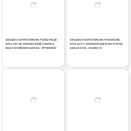
GNIAZDO KOMPUTEROWE POJEDYNCZE
GNIAZDO KOMPUTEROWE PODWÓJNE
RJ45, KAT.5E, EKRANOWANE Z RAMKĄ
RJ45, KAT.7, EKRANOWANE BIAŁY POŁYSK
BIAŁY SCHNEIDER ASFORA - EPH5000121
KARLIK MINI - MGKBO-10