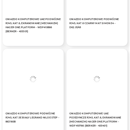
GNIAZDO KOMPUTEROWE UAE PODWÓJNE
GNIAZDO KOMPUTEROWE PODWÓJNE
RJ45, KAT.6, EKRANOWANE (MECHANIZM)
RJ45, KAT.6 CZARNY MAT SIMON 54 -
HAGER ONE.PLATFORM - WDF410866
D62.01/49
(BERKER - 455501)
GNIAZDO KOMPUTEROWE PODWÓJNE
GNIAZDO KOMPUTEROWE UAE
RJ45, KAT.5E BIAŁY LEGRAND NILOE STEP -
POJEDYNCZE RJ45, KAT.6, EKRANOWANE
863160B
(MECHANIZM) HAGER ONE.PLATFORM -
WDF410766 (BERKER - 455401)