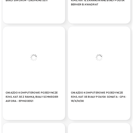
BIAŁY SIMON 54 - DASFRJ45.01/11
RJ45, KAT.6, EKRANOWANE BIAŁY POŁYSK
BERKER B.KWADRAT
GNIAZDO KOMPUTEROWE POJEDYNCZE
GNIAZDO KOMPUTEROWE POJEDYNCZE
RJ45, KAT.5E Z RAMKĄ BIAŁY SCHNEIDER
RJ45, KAT.5E BIAŁY POŁYSK SONATA - GPK-
ASFORA - EPH4300121
1R/K/M/00