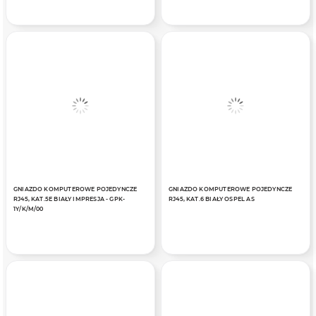
GNIAZDO KOMPUTEROWE POJEDYNCZE
GNIAZDO KOMPUTEROWE POJEDYNCZE
RJ45, KAT.5E BIAŁY IMPRESJA - GPK-
RJ45, KAT.6 BIAŁY OSPEL AS
1Y/K/M/00