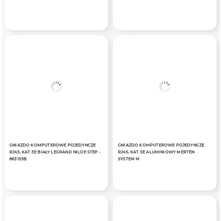
GNIAZDO KOMPUTEROWE POJEDYNCZE
GNIAZDO KOMPUTEROWE POJEDYNCZE
RJ45, KAT.5E BIAŁY LEGRAND NILOE STEP -
RJ45, KAT.5E ALUMINIOWY MERTEN
863159B
SYSTEM M