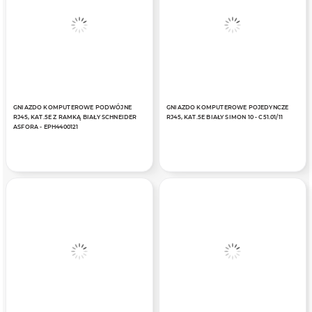
GNIAZDO KOMPUTEROWE PODWÓJNE
GNIAZDO KOMPUTEROWE POJEDYNCZE
RJ45, KAT.5E Z RAMKĄ BIAŁY SCHNEIDER
RJ45, KAT.5E BIAŁY SIMON 10 - C51.01/11
ASFORA - EPH4400121