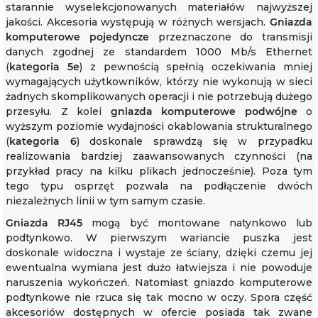
starannie wyselekcjonowanych materiałów najwyższej
jakości. Akcesoria występują w różnych wersjach.
Gniazda
komputerowe pojedyncze
przeznaczone do transmisji
danych zgodnej ze standardem 1000 Mb/s Ethernet
(
kategoria 5e
) z pewnością spełnią oczekiwania mniej
wymagających użytkowników, którzy nie wykonują w sieci
żadnych skomplikowanych operacji i nie potrzebują dużego
przesyłu. Z kolei
gniazda komputerowe podwójne
o
wyższym poziomie wydajności okablowania strukturalnego
(
kategoria 6
) doskonale sprawdzą się w przypadku
realizowania bardziej zaawansowanych czynności (na
przykład pracy na kilku plikach jednocześnie). Poza tym
tego typu osprzęt pozwala na podłączenie dwóch
niezależnych linii w tym samym czasie.
Gniazda RJ45
mogą być montowane natynkowo lub
podtynkowo. W pierwszym wariancie puszka jest
doskonale widoczna i wystaje ze ściany, dzięki czemu jej
ewentualna wymiana jest dużo łatwiejsza i nie powoduje
naruszenia wykończeń. Natomiast gniazdo komputerowe
podtynkowe nie rzuca się tak mocno w oczy. Spora część
akcesoriów dostępnych w ofercie posiada tak zwane