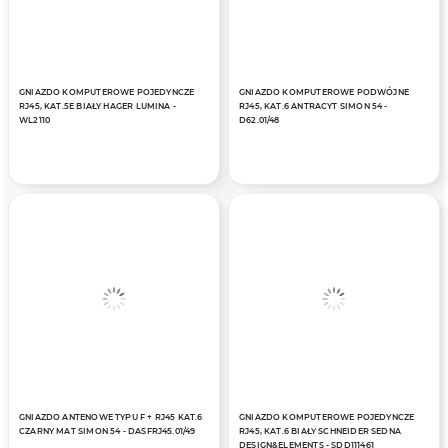
GNIAZDO KOMPUTEROWE POJEDYNCZE
GNIAZDO KOMPUTEROWE PODWÓJNE
RJ45, KAT.5E BIAŁY HAGER LUMINA -
RJ45, KAT.6 ANTRACYT SIMON 54 -
WL2110
D62.01/48
GNIAZDO ANTENOWE TYPU F + RJ45 KAT.6
GNIAZDO KOMPUTEROWE POJEDYNCZE
CZARNY MAT SIMON 54 - DASFRJ45.01/49
RJ45, KAT.6 BIAŁY SCHNEIDER SEDNA
DESIGN&ELEMENTS - SDD111461