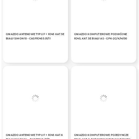
GNIAZDO ANTENOWE TYPU F + RJ45 KAT.5E
GNIAZDO KOMPUTEROWE PODWÓJNE
BIAŁY SIMON 10 - CASFRJ455.01/11
RJ45, KAT.5E BIAŁY AS - GPK-2G/K/M/00
GNIAZDO ANTENOWE TYPU F + RJ45 KAT.6
GNIAZDO KOMPUTEROWE POJEDYNCZE