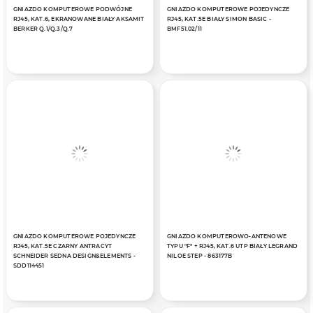
GNIAZDO KOMPUTEROWE PODWÓJNE
GNIAZDO KOMPUTEROWE POJEDYNCZE
RJ45, KAT.6, EKRANOWANE BIAŁY AKSAMIT
RJ45, KAT.5E BIAŁY SIMON BASIC -
BERKER Q.1/Q.3/Q.7
BMF51.02/11
GNIAZDO KOMPUTEROWE POJEDYNCZE
GNIAZDO KOMPUTEROWO-ANTENOWE
RJ45, KAT.5E CZARNY ANTRACYT
TYPU "F" + RJ45, KAT.6 UTP BIAŁY LEGRAND
SCHNEIDER SEDNA DESIGN&ELEMENTS -
NILOE STEP - 863177B
SDD114451