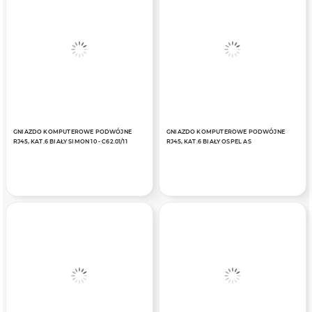
GNIAZDO KOMPUTEROWE PODWÓJNE
GNIAZDO KOMPUTEROWE PODWÓJNE
RJ45, KAT.6 BIAŁY SIMON 10 - C62.01/11
RJ45, KAT.6 BIAŁY OSPEL AS