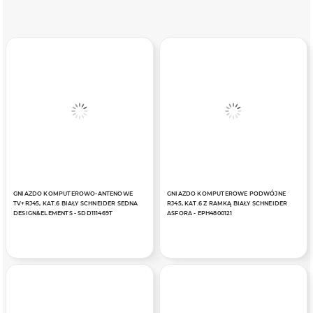
GNIAZDO KOMPUTEROWO-ANTENOWE
GNIAZDO KOMPUTEROWE PODWÓJNE
TV+RJ45, KAT.6 BIAŁY SCHNEIDER SEDNA
RJ45, KAT.6 Z RAMKĄ BIAŁY SCHNEIDER
DESIGN&ELEMENTS - SDD111469T
ASFORA - EPH4800121