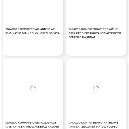
GNIAZDO KOMPUTEROWO-ANTENOWE
GNIAZDO KOMPUTEROWE PODWÓJNE
RJ45, KAT.5E BIAŁY POŁYSK OSPEL SONATA
RJ45, KAT.6, EKRANOWANE BIAŁY POŁYSK
BERKER B.KWADRAT
GNIAZDO KOMPUTEROWE POJEDYNCZE
GNIAZDO KOMPUTEROWO-ANTENOWE
RJ45, KAT.6, EKRANOWANE BIAŁY AKSAMIT
RJ45, KAT.5E CZARNY MATOWY OSPEL