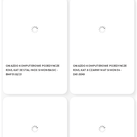
GNIAZDO KOMPUTEROWE POJEDYNCZE
GNIAZDO KOMPUTEROWE POJEDYNCZE
RJ45, KAT.5E STAL INOX SIMON BASIC -
RJ45, KAT.6 CZARNY MAT SIMON 54 -
BMF51.02/21
D61.01/49