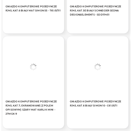
GNIAZDO KOMPUTEROWE POJEDYNCZE
GNIAZDO KOMPUTEROWE POJEDYNCZE
RJ45, KAT.6 BIAŁY MAT SIMON 55 - T61.01/111
RJ45, KAT.5E BIAŁY SCHNEIDER SEDNA
DESIGN&ELEMENTS - SDD111451
GNIAZDO KOMPUTEROWE POJEDYNCZE
GNIAZDO KOMPUTEROWE POJEDYNCZE
RJ45, KAT.7, EKRANOWANE (Z POLEM
RJ45, KAT.6 BIAŁY SIMON 10 - C61.01/11
OPISOWYM) SZARY MAT KARLIK MINI -
27MGK-9