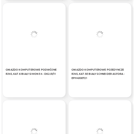
GNIAZDO KOMPUTEROWE PODWÓJNE
GNIAZDO KOMPUTEROWE POJEDYNCZE
RJ45, KAT.6 BIAŁY SIMON 54 - D62.01/11
RJ45, KAT.5E BIAŁY SCHNEIDER ASFORA -
EPH4300721