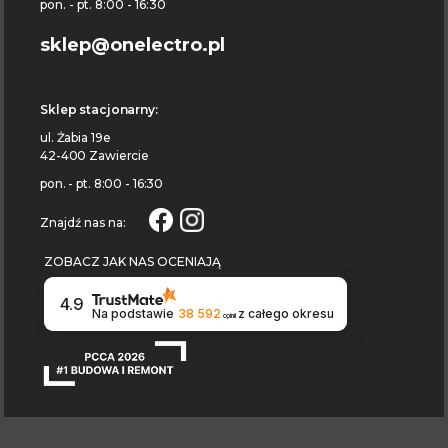
pon. - pt. 8:00 - 16:30
sklep@onelectro.pl
Sklep stacjonarny:
ul. Żabia 19e
42-400 Zawiercie
pon. - pt. 8:00 - 16:30
Znajdź nas na:
ZOBACZ JAK NAS OCENIAJĄ
4.9
Na podstawie
38 592
z całego okresu
opinii