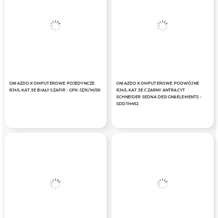
GNIAZDO KOMPUTEROWE POJEDYNCZE
GNIAZDO KOMPUTEROWE PODWÓJNE
RJ45, KAT.5E BIAŁY SZAFIR - GPK-1Z/K/M/00
RJ45, KAT.5E CZARNY ANTRACYT
SCHNEIDER SEDNA DESIGN&ELEMENTS -
SDD114452