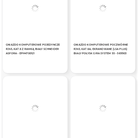
GNIAZDO KOMPUTEROWE POJEDYNCZE
GNIAZDO KOMPUTEROWE POCZWÓRNE
RJ45, KAT.6 Z RAMKĄ BIAŁY SCHNEIDER
RJ45, KAT.6A, EKRANOWANE (LSA PLUS)
ASFORA - EPH4700121
BIAŁY POŁYSK GIRA SYSTEM 55 - 569903