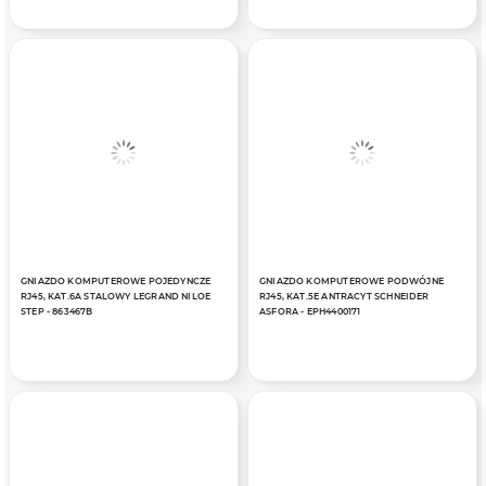
GNIAZDO KOMPUTEROWE POJEDYNCZE
GNIAZDO KOMPUTEROWE PODWÓJNE
RJ45, KAT.6A STALOWY LEGRAND NILOE
RJ45, KAT.5E ANTRACYT SCHNEIDER
STEP - 863467B
ASFORA - EPH4400171