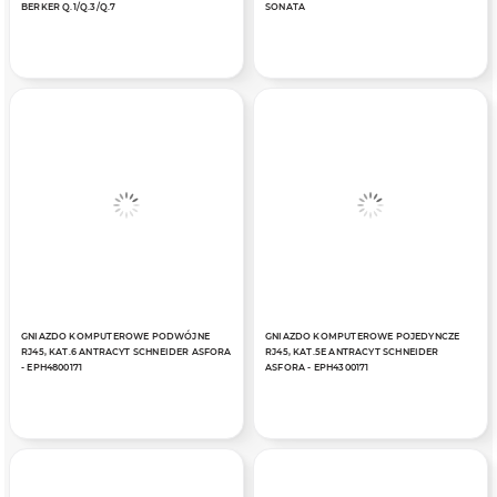
BERKER Q.1/Q.3/Q.7
SONATA
GNIAZDO KOMPUTEROWE PODWÓJNE
GNIAZDO KOMPUTEROWE POJEDYNCZE
RJ45, KAT.6 ANTRACYT SCHNEIDER ASFORA
RJ45, KAT.5E ANTRACYT SCHNEIDER
- EPH4800171
ASFORA - EPH4300171