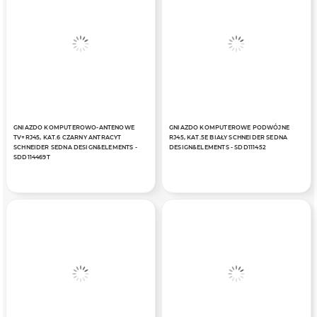
GNIAZDO KOMPUTEROWO-ANTENOWE
GNIAZDO KOMPUTEROWE PODWÓJNE
TV+RJ45, KAT.6 CZARNY ANTRACYT
RJ45, KAT.5E BIAŁY SCHNEIDER SEDNA
SCHNEIDER SEDNA DESIGN&ELEMENTS -
DESIGN&ELEMENTS - SDD111452
SDD114469T