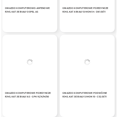
GNIAZDO KOMPUTEROWO-ANTENOWE
GNIAZDO KOMPUTEROWE POJEDYNCZE
RJ45, KAT.5E BIAŁY OSPEL AS
RJ45, KAT.6 BIAŁY SIMON 54 - D61.01/11
GNIAZDO KOMPUTEROWE POJEDYNCZE
GNIAZDO KOMPUTEROWE PODWÓJNE
RJ45, KAT.5E BIAŁY AS - GPK-1G/K/M/00
RJ45, KAT.5E BIAŁY SIMON 10 - C52.01/11