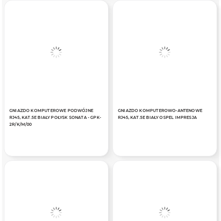
GNIAZDO KOMPUTEROWE PODWÓJNE
GNIAZDO KOMPUTEROWO-ANTENOWE
RJ45, KAT.5E BIAŁY POŁYSK SONATA - GPK-
RJ45, KAT.5E BIAŁY OSPEL IMPRESJA
2R/K/M/00