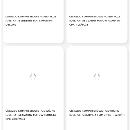
GNIAZDO KOMPUTEROWE POJEDYNCZE
GNIAZDO KOMPUTEROWE POJEDYNCZE
RJ45, KAT.6 SREBRNY MAT SIMON 54 -
RJ45, KAT.5E CZARNY MATOWY SONATA -
D61.01/43
GPK-1R/K/M/33
GNIAZDO KOMPUTEROWE PODWÓJNE
GNIAZDO KOMPUTEROWE PODWÓJNE
RJ45, KAT.5E CZARNY MATOWY SONATA -
RJ45, KAT.6 BIAŁY MAT SIMON 55 - T62.01/111
GPK-2R/K/M/33