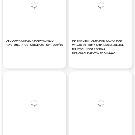
OBUDOWA GNIAZDA PODWÓJNEGO
PŁYTKA CENTRALNA PODWÓJNA POD
KEYSTONE, PROSTA BIAŁY AS - GPK-2G/P/00
WKŁAD RJ FIRMY AMP, MOLEX, KELINE
BIAŁY SCHNEIDER SEDNA
DESIGN&ELEMENTS - SDD111444C