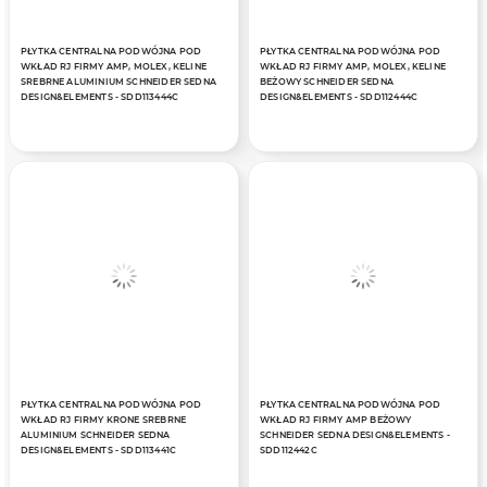
PŁYTKA CENTRALNA PODWÓJNA POD
PŁYTKA CENTRALNA PODWÓJNA POD
WKŁAD RJ FIRMY AMP, MOLEX, KELINE
WKŁAD RJ FIRMY AMP, MOLEX, KELINE
SREBRNE ALUMINIUM SCHNEIDER SEDNA
BEŻOWY SCHNEIDER SEDNA
DESIGN&ELEMENTS - SDD113444C
DESIGN&ELEMENTS - SDD112444C
PŁYTKA CENTRALNA PODWÓJNA POD
PŁYTKA CENTRALNA PODWÓJNA POD
WKŁAD RJ FIRMY KRONE SREBRNE
WKŁAD RJ FIRMY AMP BEŻOWY
ALUMINIUM SCHNEIDER SEDNA
SCHNEIDER SEDNA DESIGN&ELEMENTS -
DESIGN&ELEMENTS - SDD113441C
SDD112442C