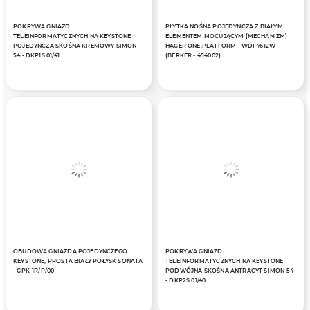
POKRYWA GNIAZD
PŁYTKA NOŚNA POJEDYNCZA Z BIAŁYM
TELEINFORMATYCZNYCH NA KEYSTONE
ELEMENTEM MOCUJĄCYM (MECHANIZM)
POJEDYNCZA SKOŚNA KREMOWY SIMON
HAGER ONE.PLATFORM - WDF4612W
54 - DKP1S.01/41
(BERKER - 454002)
OBUDOWA GNIAZDA POJEDYNCZEGO
POKRYWA GNIAZD
KEYSTONE, PROSTA BIAŁY POŁYSK SONATA
TELEINFORMATYCZNYCH NA KEYSTONE
- GPK-1R/P/00
PODWÓJNA SKOŚNA ANTRACYT SIMON 54
- DKP2S.01/48