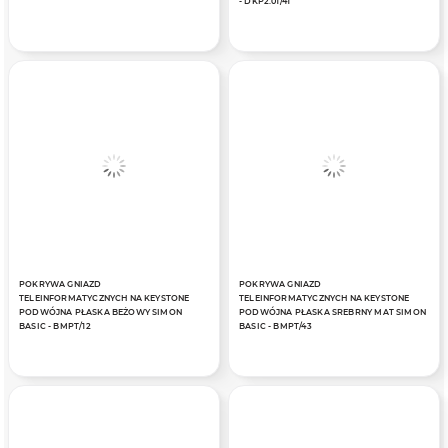
- DKP2.01/41
POKRYWA GNIAZD
POKRYWA GNIAZD
TELEINFORMATYCZNYCH NA KEYSTONE
TELEINFORMATYCZNYCH NA KEYSTONE
PODWÓJNA PŁASKA BEŻOWY SIMON
PODWÓJNA PŁASKA SREBRNY MAT SIMON
BASIC - BMPT/12
BASIC - BMPT/43