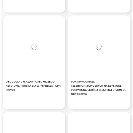
OBUDOWA GNIAZDA POJEDYNCZEGO
POKRYWA GNIAZD
KEYSTONE, PROSTA BIAŁY IMPRESJA - GPK-
TELEINFORMATYCZNYCH NA KEYSTONE
1Y/P/00
PODWÓJNA SKOŚNA BRĄZ MAT SIMON 54 -
DKP2S.01/46