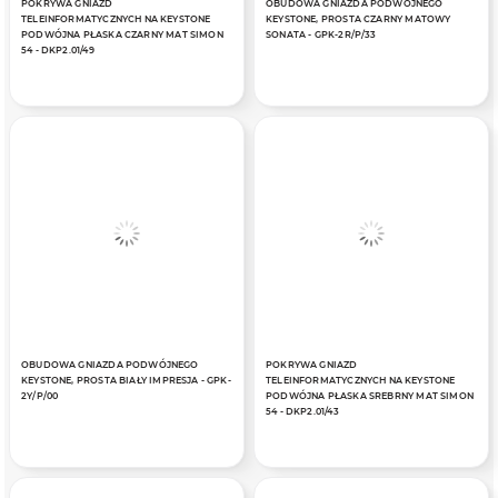
POKRYWA GNIAZD
OBUDOWA GNIAZDA PODWÓJNEGO
TELEINFORMATYCZNYCH NA KEYSTONE
KEYSTONE, PROSTA CZARNY MATOWY
PODWÓJNA PŁASKA CZARNY MAT SIMON
SONATA - GPK-2R/P/33
54 - DKP2.01/49
OBUDOWA GNIAZDA PODWÓJNEGO
POKRYWA GNIAZD
KEYSTONE, PROSTA BIAŁY IMPRESJA - GPK-
TELEINFORMATYCZNYCH NA KEYSTONE
2Y/P/00
PODWÓJNA PŁASKA SREBRNY MAT SIMON
54 - DKP2.01/43