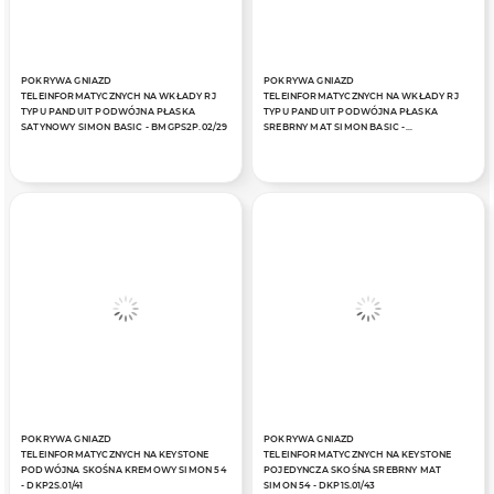
POKRYWA GNIAZD
POKRYWA GNIAZD
TELEINFORMATYCZNYCH NA WKŁADY RJ
TELEINFORMATYCZNYCH NA WKŁADY RJ
TYPU PANDUIT PODWÓJNA PŁASKA
TYPU PANDUIT PODWÓJNA PŁASKA
SATYNOWY SIMON BASIC - BMGPS2P.02/29
SREBRNY MAT SIMON BASIC -
BMGPS2P.02/43
POKRYWA GNIAZD
POKRYWA GNIAZD
TELEINFORMATYCZNYCH NA KEYSTONE
TELEINFORMATYCZNYCH NA KEYSTONE
PODWÓJNA SKOŚNA KREMOWY SIMON 54
POJEDYNCZA SKOŚNA SREBRNY MAT
- DKP2S.01/41
SIMON 54 - DKP1S.01/43