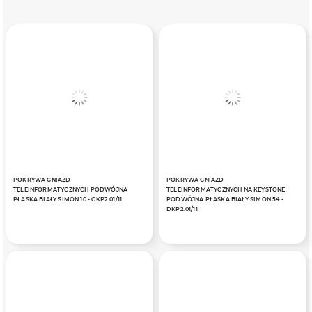
POKRYWA GNIAZD
POKRYWA GNIAZD
TELEINFORMATYCZNYCH PODWÓJNA
TELEINFORMATYCZNYCH NA KEYSTONE
PŁASKA BIAŁY SIMON 10 - CKP2.01/11
PODWÓJNA PŁASKA BIAŁY SIMON 54 -
DKP2.01/11