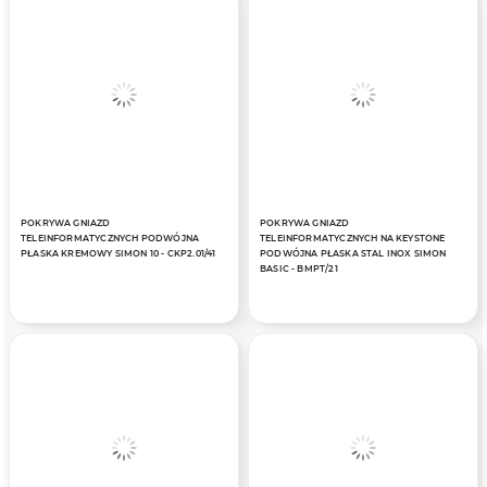
POKRYWA GNIAZD
POKRYWA GNIAZD
TELEINFORMATYCZNYCH PODWÓJNA
TELEINFORMATYCZNYCH NA KEYSTONE
PŁASKA KREMOWY SIMON 10 - CKP2.01/41
PODWÓJNA PŁASKA STAL INOX SIMON
BASIC - BMPT/21