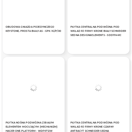
OBUDOWA GNIAZDA POJEDYNCZEGO
PŁYTKA CENTRALNA PODWÓJNA POD
KEYSTONE, PROSTA BIAŁY AS - GPK-1G/P/00
WKŁAD RJ FIRMY KRONE BIAŁY SCHNEIDER
SEDNA DESIGN&ELEMENTS - SDD111441C
PŁYTKA NOŚNA PODWÓJNA Z BIAŁYM
PŁYTKA CENTRALNA PODWÓJNA POD
ELEMENTEM MOCUJĄCYM (MECHANIZM)
WKŁAD RJ FIRMY KRONE CZARNY
HAGER ONE.PLATFORM - WDF4712W
ANTRACYT SCHNEIDER SEDNA