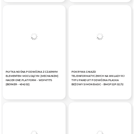
PŁYTKA NOŚNA PODWÓJNA Z CZARNYM
POKRYWA GNIAZD
ELEMENTEM MOCUJĄCYM (MECHANIZM)
TELEINFORMATYCZNYCH NA WKŁADY RJ
HAGER ONE.PLATFORM - WDF4717S
TYPU PANDUIT PODWÓJNA PŁASKA
(BERKER - 454202)
BEŻOWY SIMON BASIC - BMGPS2P.02/12