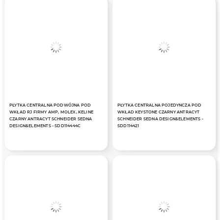
PŁYTKA CENTRALNA PODWÓJNA POD
PŁYTKA CENTRALNA POJEDYNCZA POD
WKŁAD RJ FIRMY AMP, MOLEX, KELINE
WKŁAD KEYSTONE CZARNY ANTRACYT
CZARNY ANTRACYT SCHNEIDER SEDNA
SCHNEIDER SEDNA DESIGN&ELEMENTS -
DESIGN&ELEMENTS - SDD114444C
SDD114421