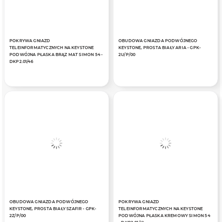
POKRYWA GNIAZD
OBUDOWA GNIAZDA PODWÓJNEGO
TELEINFORMATYCZNYCH NA KEYSTONE
KEYSTONE, PROSTA BIAŁY ARIA - GPK-
PODWÓJNA PŁASKA BRĄZ MAT SIMON 54 -
2U/P/00
DKP2.01/46
OBUDOWA GNIAZDA PODWÓJNEGO
POKRYWA GNIAZD
KEYSTONE, PROSTA BIAŁY SZAFIR - GPK-
TELEINFORMATYCZNYCH NA KEYSTONE
2Z/P/00
PODWÓJNA PŁASKA KREMOWY SIMON 54