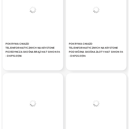
POKRYWA GNIAZD
POKRYWA GNIAZD
TELEINFORMATYCZNYCH NA KEYSTONE
TELEINFORMATYCZNYCH NA KEYSTONE
POJEDYNCZA SKOŚNA BRĄZ MAT SIMON 54
PODWÓJNA SKOŚNA ZŁOTY MAT SIMON 54
- DKP1S.01/46
- DKP2S.01/44