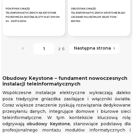
POKRYWA GNIAZD
OBUDOWA GNIAZD
TELEINFORMATYCZNYCH NA KEYSTONE
TELEINFORMATYCZNYCH KEYSTONE BIAŁY
POJEDYNCZA SKOŚNA ZŁOTY MAT SIMON
LEGRAND NILOE/NILOE SELECTION -
54 - DKP1S.01/44
664764
Następna strona
z 6
Obudowy Keystone – fundament nowoczesnych
instalacji teleinformatycznych
Współczesne instalacje elektryczne wykraczają daleko
poza tradycyjne gniazdka zasilające i włączniki światła.
Coraz większe znaczenie zyskują rozwiązania dedykowane
przesyłaniu danych, integrujące domowe i biurowe sieci
teleinformatyczne. W tym kontekście kluczową rolę
odgrywają
obudowy Keystone
, stanowiące podstawę dla
profesjonalnego montażu modułów informatycznych i