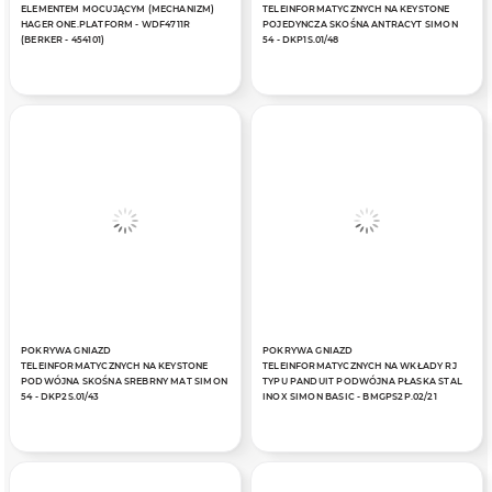
ELEMENTEM MOCUJĄCYM (MECHANIZM)
TELEINFORMATYCZNYCH NA KEYSTONE
HAGER ONE.PLATFORM - WDF4711R
POJEDYNCZA SKOŚNA ANTRACYT SIMON
(BERKER - 454101)
54 - DKP1S.01/48
POKRYWA GNIAZD
POKRYWA GNIAZD
TELEINFORMATYCZNYCH NA KEYSTONE
TELEINFORMATYCZNYCH NA WKŁADY RJ
PODWÓJNA SKOŚNA SREBRNY MAT SIMON
TYPU PANDUIT PODWÓJNA PŁASKA STAL
54 - DKP2S.01/43
INOX SIMON BASIC - BMGPS2P.02/21