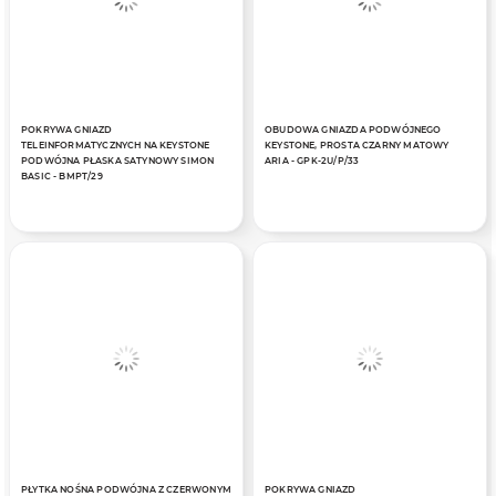
POKRYWA GNIAZD
OBUDOWA GNIAZDA PODWÓJNEGO
TELEINFORMATYCZNYCH NA KEYSTONE
KEYSTONE, PROSTA CZARNY MATOWY
PODWÓJNA PŁASKA SATYNOWY SIMON
ARIA - GPK-2U/P/33
BASIC - BMPT/29
PŁYTKA NOŚNA PODWÓJNA Z CZERWONYM
POKRYWA GNIAZD