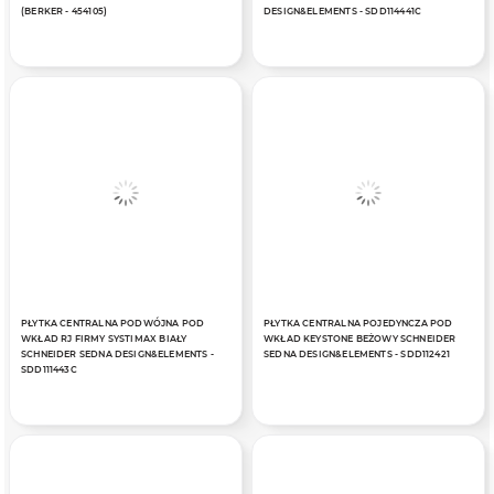
(BERKER - 454105)
DESIGN&ELEMENTS - SDD114441C
PŁYTKA CENTRALNA PODWÓJNA POD
PŁYTKA CENTRALNA POJEDYNCZA POD
WKŁAD RJ FIRMY SYSTIMAX BIAŁY
WKŁAD KEYSTONE BEŻOWY SCHNEIDER
SCHNEIDER SEDNA DESIGN&ELEMENTS -
SEDNA DESIGN&ELEMENTS - SDD112421
SDD111443C