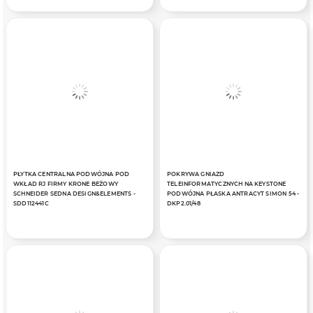
PŁYTKA CENTRALNA PODWÓJNA POD
POKRYWA GNIAZD
WKŁAD RJ FIRMY KRONE BEŻOWY
TELEINFORMATYCZNYCH NA KEYSTONE
SCHNEIDER SEDNA DESIGN&ELEMENTS -
PODWÓJNA PŁASKA ANTRACYT SIMON 54 -
SDD112441C
DKP2.01/48