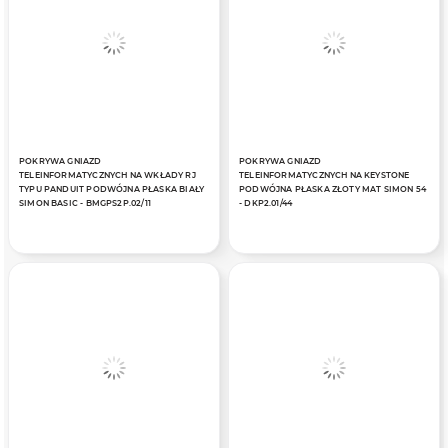
POKRYWA GNIAZD
POKRYWA GNIAZD
TELEINFORMATYCZNYCH NA WKŁADY RJ
TELEINFORMATYCZNYCH NA KEYSTONE
TYPU PANDUIT PODWÓJNA PŁASKA BIAŁY
PODWÓJNA PŁASKA ZŁOTY MAT SIMON 54
SIMON BASIC - BMGPS2P.02/11
- DKP2.01/44