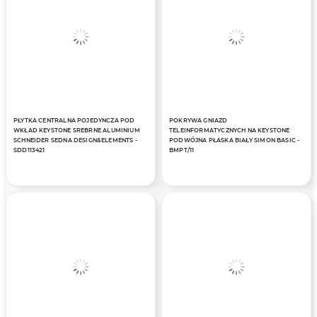
PŁYTKA CENTRALNA POJEDYNCZA POD
POKRYWA GNIAZD
WKŁAD KEYSTONE SREBRNE ALUMINIUM
TELEINFORMATYCZNYCH NA KEYSTONE
SCHNEIDER SEDNA DESIGN&ELEMENTS -
PODWÓJNA PŁASKA BIAŁY SIMON BASIC -
SDD113421
BMPT/11