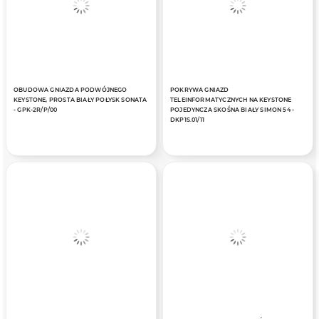
OBUDOWA GNIAZDA PODWÓJNEGO
POKRYWA GNIAZD
KEYSTONE, PROSTA BIAŁY POŁYSK SONATA
TELEINFORMATYCZNYCH NA KEYSTONE
- GPK-2R/P/00
POJEDYNCZA SKOŚNA BIAŁY SIMON 54 -
DKP1S.01/11