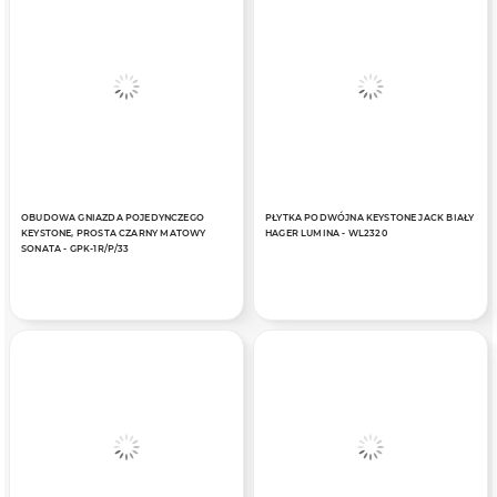
OBUDOWA GNIAZDA POJEDYNCZEGO
PŁYTKA PODWÓJNA KEYSTONE JACK BIAŁY
KEYSTONE, PROSTA CZARNY MATOWY
HAGER LUMINA - WL2320
SONATA - GPK-1R/P/33