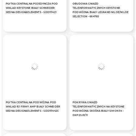
PŁYTKA CENTRALNA POJEDYNCZA POD
OBUDOWA GNIAZD
WKŁAD KEYSTONE BIAŁY SCHNEIDER
TELEINFORMATYCZNYCH KEYSTONE
SEDNA DESIGN&ELEMENTS - SDD111421
PODWÓJNA BIAŁY LEGRAND NILOE/NILOE
SELECTION - 664765
PŁYTKA CENTRALNA PODWÓJNA POD
POKRYWA GNIAZD
WKŁAD RJ FIRMY AMP BIAŁY SCHNEIDER
TELEINFORMATYCZNYCH NA KEYSTONE
SEDNA DESIGN&ELEMENTS - SDD111442C
PODWÓJNA SKOŚNA BIAŁY SIMON 54 -
DKP2S.01/11