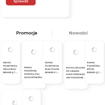
Sprawdź
Promocje
Nowości
RAMKA
RAMKA
RAMKA
POJEDYNCZA,
POJEDYNCZA
PODWÓJNA,
RAMKA
PŁYTKA CZOŁOWA
SZKŁO BIAŁY
BIAŁY POŁYSK
BETON
PODWÓJNA
DO GNIAZDA
BERKER Q.7 -
BERKER R.1 -
BERKER Q.7 -
POZIOMA STAL
KOMPUTEROWEGO
10116079
10112189
10126020
SZLACHETNA/BIAŁY
UAE PODWÓJNE
MAT BERKER B.7 -
ANTRACYT
10223609
AKSAMIT BERKER
Q.1/Q.3/Q.7 -
14096086