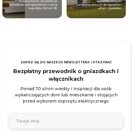
Funkcjonalne oświetlenie
oświetleniowych
schodowe kompatybilne z serią
przeznaczonych do ogrodów,
osprzętu Simon 55.
altan i tarasów.
ZAPISZ SIĘ DO NASZEGO NEWSLETTERA I OTRZYMAJ
Bezpłatny przewodnik o gniazdkach i
włącznikach
Ponad 70 stron wiedzy i inspiracji dla osób
wykańczających dom lub mieszkanie i stojących
przed wyborem osprzętu elektrycznego.