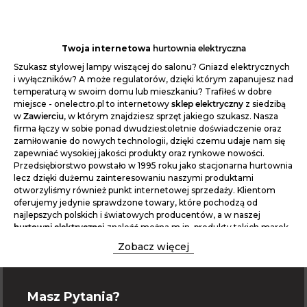
Twoja internetowa
hurtownia elektryczna
Szukasz stylowej lampy wiszącej do salonu? Gniazd elektrycznych
i wyłączników? A może regulatorów, dzięki którym zapanujesz nad
temperaturą w swoim domu lub mieszkaniu? Trafiłeś w dobre
miejsce - onelectro.pl to internetowy
sklep elektryczny
z siedzibą
w
Zawierciu
, w którym znajdziesz sprzęt jakiego szukasz. Nasza
firma łączy w sobie ponad dwudziestoletnie doświadczenie oraz
zamiłowanie do nowych technologii, dzięki czemu udaje nam się
zapewniać wysokiej jakości produkty oraz rynkowe nowości.
Przedsiębiorstwo powstało w 1995 roku jako stacjonarna hurtownia
lecz dzięki dużemu zainteresowaniu naszymi produktami
otworzyliśmy również punkt internetowej sprzedaży. Klientom
oferujemy jedynie sprawdzone towary, które pochodzą od
najlepszych polskich i światowych producentów, a w naszej
hurtowni elektrycznej
znaleźć można m.in. produkty takich marek
jak
Ledvance Osram
,
Kontakt-Simon
,
Schneider Electric
,
Orno
,
Zobacz więcej
Skoff
,
Ospel
,
Intelight
,
Famel
,
Kanlux
,
Karlik
,
Nowodvorski
,
Berker
,
Simet
,
Zamel
,
Hager
,
Thermoval
,
Elgotech
,
Pawbol
,
Scame
czy też
AN-KOM
. Renoma tych znanych producentów gwarantuje
bezpieczne i długotrwałe korzystanie z zakupionego sprzętu.
Masz Pytania?