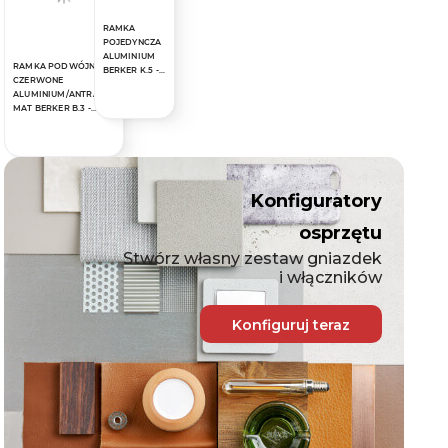
RAMKA
POJEDYNCZA
ALUMINIUM
RAMKA PODWÓJNA
BERKER K.5 -
CZERWONE
13137003
ALUMINIUM/ANTRACYT
MAT BERKER B.3 -
10123012
Konfiguratory
osprzętu
Stwórz własny zestaw gniazdek
i włączników
Konfiguruj teraz