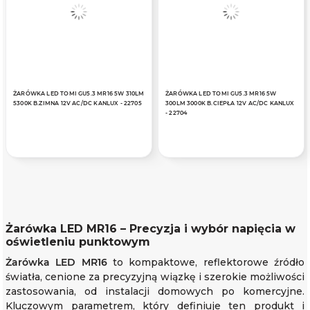
ŻARÓWKA LED TOMI GU5.3 MR16 5W 310LM
ŻARÓWKA LED TOMI GU5.3 MR16 5W
5300K B.ZIMNA 12V AC/DC KANLUX - 22705
300LM 3000K B.CIEPŁA 12V AC/DC KANLUX
- 22704
Żarówka LED MR16 – Precyzja i wybór napięcia w
oświetleniu punktowym
Żarówka LED MR16
to kompaktowe, reflektorowe źródło
światła, cenione za precyzyjną wiązkę i szerokie możliwości
zastosowania, od instalacji domowych po komercyjne.
Kluczowym parametrem, który definiuje ten produkt i