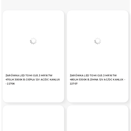
ŻARÓWKA LED TOMI GU5.3 MR16 7W
ŻARÓWKA LED TOMI GU5.3 MR16 7W
470LM 3000K B.CIEPŁA 12V AC/DC KANLUX
480LM 5300K B.ZIMNA 12V AC/DC KANLUX -
- 22706
22707