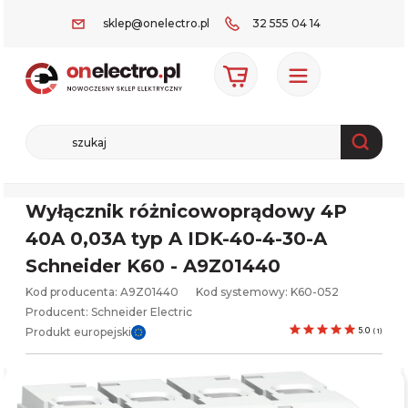
sklep@onelectro.pl
32 555 04 14
Wyłącznik różnicowoprądowy 4P
40A 0,03A typ A IDK-40-4-30-A
Schneider K60 - A9Z01440
Kod producenta: A9Z01440
Kod systemowy:
K60-052
Producent:
Schneider Electric
Produkt europejski
5.0
(
1
)