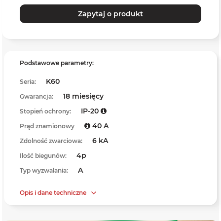
Zapytaj o produkt
Podstawowe parametry:
K60
Seria:
18 miesięcy
Gwarancja:
IP-20
Stopień ochrony:
40 A
Prąd znamionowy
6 kA
Zdolność zwarciowa:
4p
Ilość biegunów:
A
Typ wyzwalania:
Opis i dane techniczne