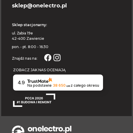
sklep@onelectro.pl
Sklep stacjonarny:
ul. Żabia 19e
42-400 Zawiercie
pon. - pt. 8:00 - 16:30
Znajdź nas na:
ZOBACZ JAK NAS OCENIAJĄ
4.9
Na podstawie
38 650
z całego okresu
opinii