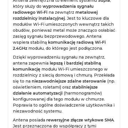
Antena zewnętrzna to element systemu
Supla
,
który służy do
wyprowadzenia sygnału
radiowego Wi-Fi
na zewnątrz
metalowej
rozdzielnicy instalacyjnej
. Jest to kluczowe dla
modułów Wi-Fi umieszczonych wewnątrz takich
obudów, ponieważ metal może znacząco osłabiać
zasięg sygnału bezprzewodowego. Antena
wspiera stabilną
komunikację radiową Wi-Fi
2.4GHz
modułu, do którego jest podłączona.
Dzięki wyprowadzeniu sygnału na zewnątrz,
antena zapewnia
lepszą i bardziej stabilną
komunikację
modułu Wi-Fi umieszczonego w
rozdzielnicy z siecią domową i chmurą. Przekłada
się to na
niezawodniejsze zdalne sterowanie
(np.
oświetleniem, roletami) oraz
stabilniejsze
działanie automatyzacji
(harmonogramów)
konfigurowanej dla tego modułu w chmurze.
Poprawia to ogólne doświadczenie użytkownika i
niezawodność systemu.
Antena posiada
rewersyjne złącze wtykowe SMA
.
Jest przeznaczona do współpracy z tymi