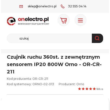
sklep@onelectro.pl
32 555 04 14
Czujnik ruchu 360st. z zewnętrznym
sensorem IP20 800W Orno - OR-CR-
211
Kod producenta: OR-CR-211
Kod systemowy:
ORNO-02-013
Producent:
Orno
5.0
(
1
)