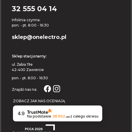
32 555 04 14
Infolinia czynna:
pon. - pt. 8:00 - 16:30
sklep@onelectro.pl
Sklep stacjonarny:
ul. Żabia 19e
42-400 Zawiercie
pon. - pt. 8:00 - 16:30
Znajdź nas na:
ZOBACZ JAK NAS OCENIAJĄ
4.9
Na podstawie
38 652
z całego okresu
opinii