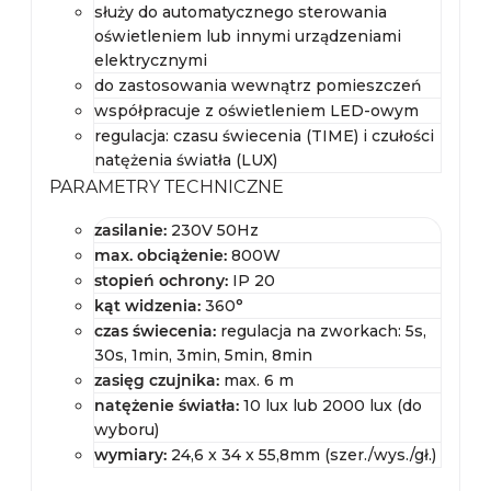
służy do automatycznego sterowania
oświetleniem lub innymi urządzeniami
elektrycznymi
do zastosowania wewnątrz pomieszczeń
współpracuje z oświetleniem LED-owym
regulacja: czasu świecenia (TIME) i czułości
natężenia światła (LUX)
PARAMETRY TECHNICZNE
zasilanie:
230V 50Hz
max. obciążenie:
800W
stopień ochrony:
IP 20
kąt widzenia:
360°
czas świecenia:
regulacja na zworkach: 5s,
30s, 1min, 3min, 5min, 8min
zasięg czujnika:
max. 6 m
natężenie światła:
10 lux lub 2000 lux (do
wyboru)
wymiary:
24,6 x 34 x 55,8mm (szer./wys./gł.)