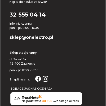
Napisz do nas lub zadzwoń
32 555 04 14
Infolinia czynna:
pon. - pt. 8:00 - 16:30
sklep@onelectro.pl
Sklep stacjonarny:
ul. Żabia 19e
42-400 Zawiercie
pon. - pt. 8:00 - 16:30
Znajdź nas na:
ZOBACZ JAK NAS OCENIAJĄ
4.9
Na podstawie
38 598
z całego okresu
opinii