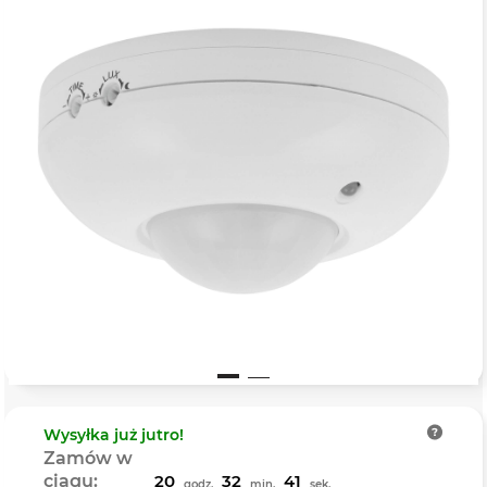
Wysyłka
już jutro!
Zamów w
ciągu:
20
32
41
godz.
min.
sek.