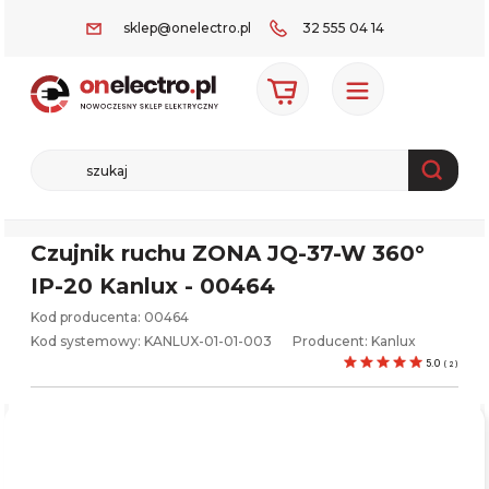
sklep@onelectro.pl
32 555 04 14
Czujnik ruchu ZONA JQ-37-W 360°
IP-20 Kanlux - 00464
Kod producenta: 00464
Kod systemowy:
KANLUX-01-01-003
Producent:
Kanlux
5.0
(
2
)