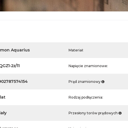
imon Aquarius
Materiał:
QGZ1-2z/11
Napięcie znamionowe:
902787574154
Prąd znamionowy
lat
Rodzaj podłączenia:
iały
Przesłony torów prądowych