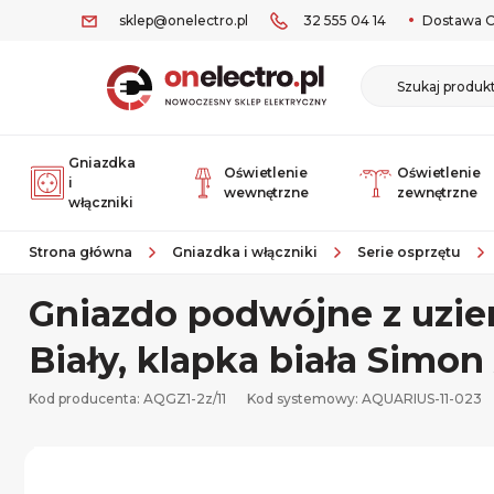
sklep@onelectro.pl
32 555 04 14
Dostawa O
Gniazdka
Oświetlenie
Oświetlenie
i
wewnętrzne
zewnętrzne
włączniki
Strona główna
Gniazdka i włączniki
Serie osprzętu
Gniazdo podwójne z uzie
Biały, klapka biała Simon
Kod producenta: AQGZ1-2z/11
Kod systemowy:
AQUARIUS-11-023