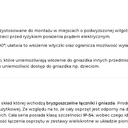
rzystosowane do montażu w miejscach o podwyższonej wilgot
zieci przed ryzykiem porażenia prądem elektrycznym.
80°, ułatwia to włożenie wtyczki oraz ogranicza możliwość wył
, które uniemożliwiają włożenie do gniazdka innych przedmio
 uniemożliwić dostęp do gniazdka np. dzieciom.
w skład której wchodzą
bryzgoszczelne łączniki i gniazda
. Prod
żytkowej. Ze względu na to, że cały osprzęt jest odporny na 
h. Cała seria posiada klasę szczelności
IP-54
, wobec czego id
iwość łączenia osprzętu w zestawy wielokrotne w układzie pi