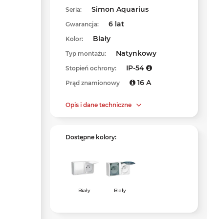
Simon Aquarius
Seria:
6 lat
Gwarancja:
Biały
Kolor:
Natynkowy
Typ montażu:
IP-54
Stopień ochrony:
16 A
Prąd znamionowy
Opis i dane techniczne
Dostępne kolory:
Biały
Biały