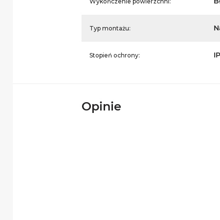
B
Wykończenie powierzchni:
N
Typ montażu:
I
Stopień ochrony:
Opinie