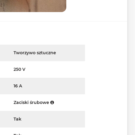
Tworzywo sztuczne
250 V
16 A
Zaciski śrubowe
Tak