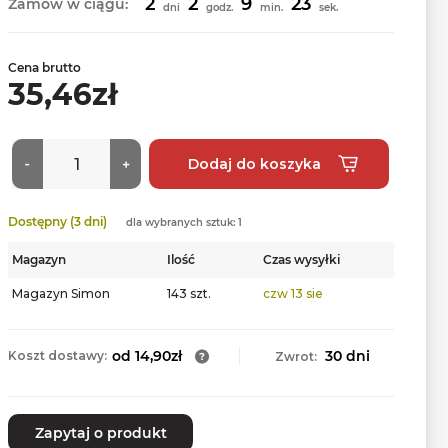
2
2
9
22
Zamów w ciągu:
dni
godz.
min.
sek.
Cena brutto
35,46zł
Dostępny (3 dni)
dla wybranych sztuk: 1
Magazyn
Ilość
Czas wysyłki
Magazyn Simon
143 szt.
czw 13 sie
od 14,90zł
30 dni
Koszt dostawy:
Zwrot:
Zapytaj o produkt