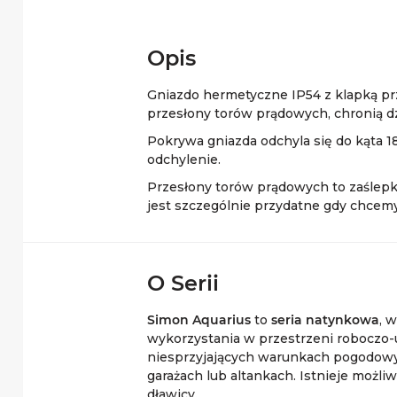
Opis
Gniazdo hermetyczne IP54 z klapką p
przesłony torów prądowych, chronią d
Pokrywa gniazda odchyla się do kąta 1
odchylenie.
Przesłony torów prądowych to zaślepki
jest szczególnie przydatne gdy chcemy
O Serii
Simon Aquarius
to
seria natynkowa
, 
wykorzystania w przestrzeni roboczo-u
niesprzyjających warunkach pogodowyc
garażach lub altankach. Istnieje możl
dławicy.