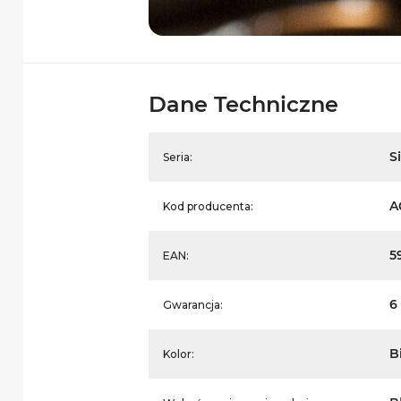
Dane Techniczne
S
Seria:
A
Kod producenta:
5
EAN:
6 
Gwarancja:
B
Kolor: