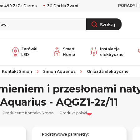
PORADY I 
d 499 Zł Za Darmo
30 Dni Na Zwrot
Szukaj
Żarówki
Smart
Instalacje
LED
Home
elektryczne
Kontakt Simon
Simon Aquarius
Gniazda elektryczne
mieniem i przesłonami nat
 Aquarius - AQGZ1-2z/11
Producent:
Kontakt-Simon
Produkt polski
Podstawowe parametry: