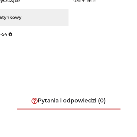
łyszczące
Uziemienie:
atynkowy
P-54
Pytania i odpowiedzi (0)