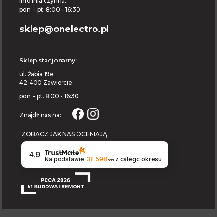
Infolinia czynna:
pon. - pt. 8:00 - 16:30
sklep@onelectro.pl
Sklep stacjonarny:
ul. Żabia 19e
42-400 Zawiercie
pon. - pt. 8:00 - 16:30
Znajdź nas na:
ZOBACZ JAK NAS OCENIAJĄ
4.9
Na podstawie
38 598
z całego okresu
opinii