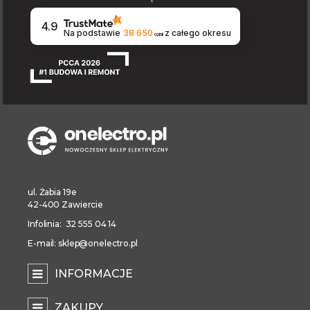
4.9
Na podstawie
38 650
z całego okresu
opinii
ul. Żabia 19e
42-400 Zawiercie
Infolinia: 32 555 04 14
E-mail: sklep@onelectro.pl
INFORMACJE
ZAKUPY