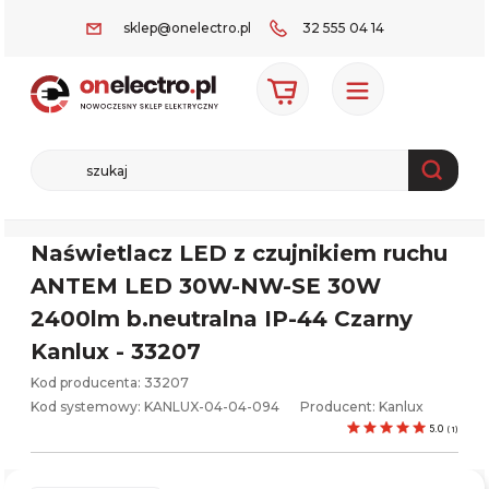
sklep@onelectro.pl
32 555 04 14
Naświetlacz LED z czujnikiem ruchu
ANTEM LED 30W-NW-SE 30W
2400lm b.neutralna IP-44 Czarny
Kanlux - 33207
Kod producenta: 33207
Kod systemowy:
KANLUX-04-04-094
Producent:
Kanlux
5.0
(
1
)