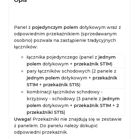
Panel z
pojedynczym polem
dotykowym wraz z
odpowiednim przekaźnikiem (sprzedawanym
osobno) pozwala na zastąpienie tradycyjnych
łączników:
łącznika pojedynczego (panel z
jednym
polem
dotykowym +
przekaźnik ST1M
)
pary łączników schodowych (2 panele z
jednym polem
dotykowym +
przekaźnik
ST1M
+
przekaźnik ST1S
)
kombinacji łączników schodowy -
krzyżowy - schodowy (3 panele z
jednym
polem
dotykowym +
przekaźnik ST1M
+
2
przekaźniki ST1S
)
Uwaga!
Przekaźniki nie znajdują się w zestawie
z panelem. Do panelu należy dokupić
odpowiedni przekaźnik.