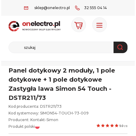
sklep@onelectro.pl
32 555 04 14
Panel dotykowy 2 moduły, 1 pole
dotykowe + 1 pole dotykowe
Zastygła lawa Simon 54 Touch -
DSTR211/73
Kod producenta: DSTR211/73
Kod systemowy:
SIMON54-TOUCH-73-009
Producent:
Kontakt-Simon
Produkt polski
5.0
(
1
)