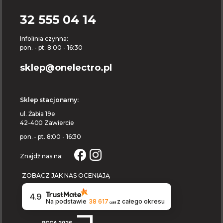
32 555 04 14
Infolinia czynna:
pon. - pt. 8:00 - 16:30
sklep@onelectro.pl
Sklep stacjonarny:
ul. Żabia 19e
42-400 Zawiercie
pon. - pt. 8:00 - 16:30
Znajdź nas na:
ZOBACZ JAK NAS OCENIAJĄ
4.9
Na podstawie
38 617
z całego okresu
opinii