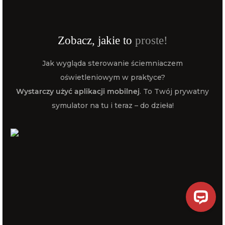
Zobacz, jakie to
Zobacz, jakie to
Zobacz, jakie to
proste!
proste!
proste!
Jak wygląda sterowanie ściemniaczem
Jak wygląda sterowanie ściemniaczem
Jak wygląda sterowanie ściemniaczem
oświetleniowym w praktyce?
oświetleniowym w praktyce?
oświetleniowym w praktyce?
Wystarczy użyć aplikacji mobilnej
Wystarczy użyć aplikacji mobilnej
Wystarczy użyć aplikacji mobilnej
. To Twój prywatny
. To Twój prywatny
. To Twój prywatny
symulator na tu i teraz – do dzieła!
symulator na tu i teraz – do dzieła!
symulator na tu i teraz – do dzieła!