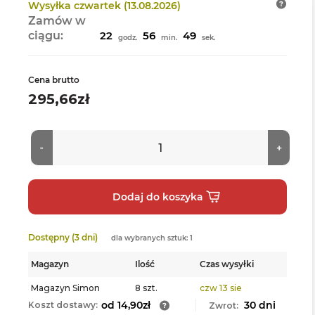
Wysyłka
czwartek (13.08.2026)
Zamów w
ciągu:
22
56
47
godz.
min.
sek.
Cena brutto
295,66zł
Dostępny (3 dni)
dla wybranych sztuk: 1
Magazyn
Ilość
Czas wysyłki
Magazyn Simon
8 szt.
czw 13 sie
od 14,90zł
30 dni
Koszt dostawy:
Zwrot: