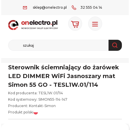
sklep@onelectro.pl
32 555 04 14
Sterownik ściemniający do żarówek
LED DIMMER WiFi Jasnoszary mat
Simon 55 GO - TESL1W.01/114
Kod producenta: TESL1W.01/114
Kod systemowy:
SIMON55-114-147
Producent:
Kontakt-Simon
Produkt polski