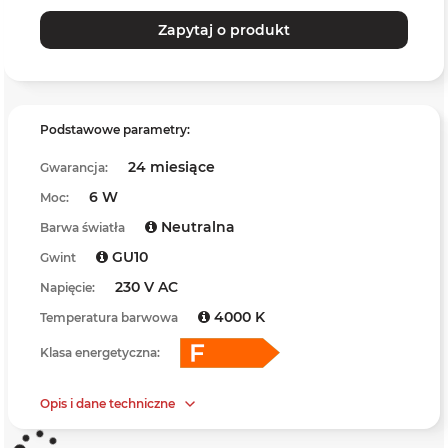
Zapytaj o produkt
Podstawowe parametry:
24 miesiące
Gwarancja:
6 W
Moc:
Neutralna
Barwa światła
GU10
Gwint
230 V AC
Napięcie:
4000 K
Temperatura barwowa
Klasa energetyczna:
Opis i dane techniczne