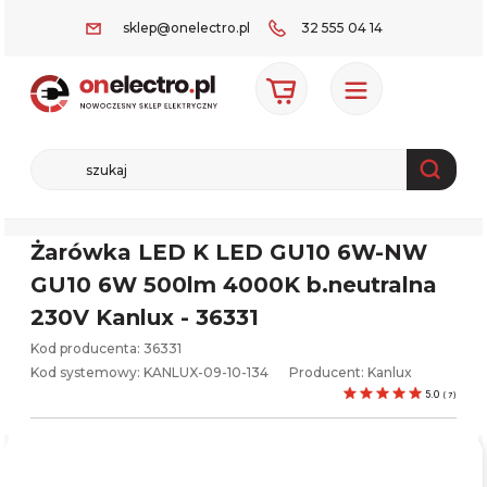
sklep@onelectro.pl
32 555 04 14
Żarówka LED K LED GU10 6W-NW
GU10 6W 500lm 4000K b.neutralna
230V Kanlux - 36331
Kod producenta: 36331
Kod systemowy:
KANLUX-09-10-134
Producent:
Kanlux
5.0
(
7
)