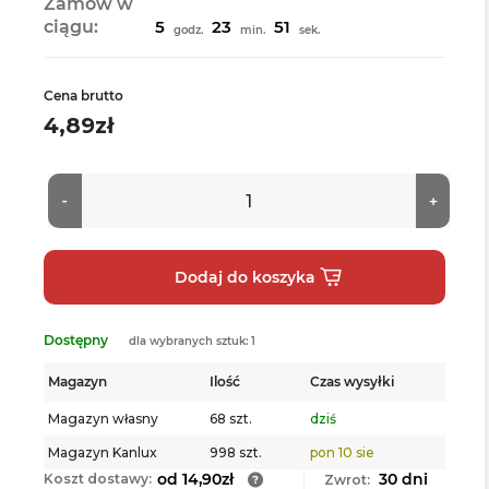
Zamów w
ciągu:
5
23
50
godz.
min.
sek.
Cena brutto
4,89zł
Dostępny
dla wybranych sztuk: 1
Magazyn
Ilość
Czas wysyłki
Magazyn własny
68 szt.
dziś
Magazyn Kanlux
998 szt.
pon 10 sie
od 14,90zł
30 dni
Koszt dostawy:
Zwrot: