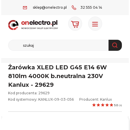
sklep@onelectro.pl
32 555 04 14
Żarówka XLED LED G45 E14 6W
810lm 4000K b.neutralna 230V
Kanlux - 29629
Kod producenta: 29629
Kod systemowy:
KANLUX-09-03-056
Producent:
Kanlux
5.0
(
1
)