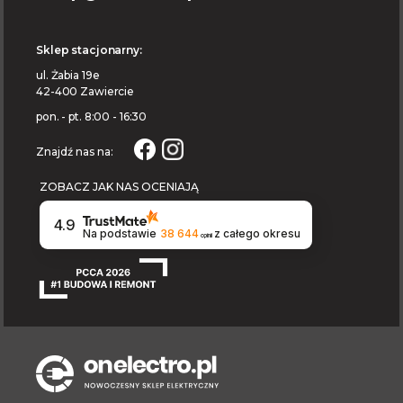
Sklep stacjonarny:
ul. Żabia 19e
42-400 Zawiercie
pon. - pt. 8:00 - 16:30
Znajdź nas na:
ZOBACZ JAK NAS OCENIAJĄ
4.9
Na podstawie
38 644
z całego okresu
opinii