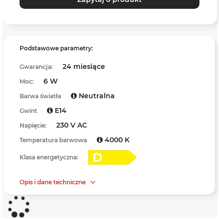
Podstawowe parametry:
24 miesiące
Gwarancja:
6 W
Moc:
Neutralna
Barwa światła
E14
Gwint
230 V AC
Napięcie:
4000 K
Temperatura barwowa
Klasa energetyczna:
Opis i dane techniczne