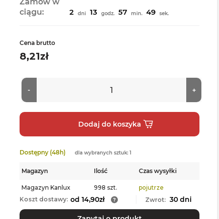
Zamów w
ciągu:
2
13
57
49
dni
godz.
min.
sek.
Cena brutto
8,21zł
Dostępny (48h)
dla wybranych sztuk: 1
Magazyn
Ilość
Czas wysyłki
Magazyn Kanlux
998 szt.
pojutrze
od 14,90zł
30 dni
Koszt dostawy:
Zwrot:
Zapytaj o produkt