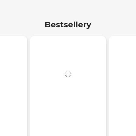
Bestsellery
A CZARNY
RAMKA POJEDYNCZA BIAŁY
RAMKA PO
-1R/33
POŁYSK SONATA - R-1R/00
- R-1G/00