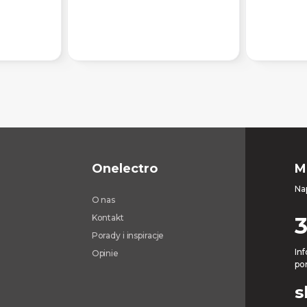
Onelectro
M
Na
O nas
Kontakt
3
Porady i inspiracje
Inf
Opinie
pon
s