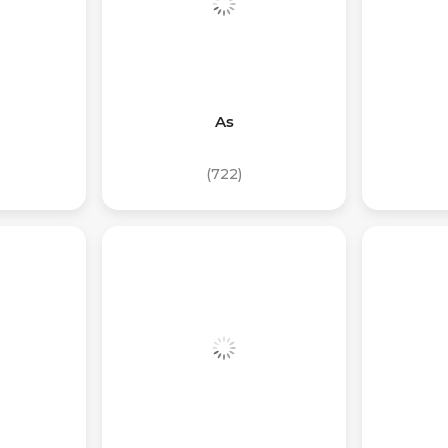
As
(722)