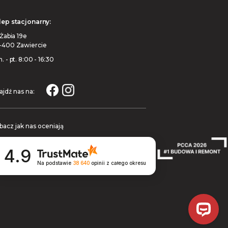
lep stacjonarny:
 Żabia 19e
-400 Zawiercie
. - pt. 8:00 - 16:30
ajdź nas na:
bacz jak nas oceniają
4.9
Na podstawie
38 640
opinii
z całego okresu