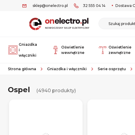
sklep@onelectro.pl
32 555 04 14
Dostawa O
Gniazdka
Oświetlenie
Oświetlenie
i
wewnętrzne
zewnętrzne
włączniki
Strona główna
Gniazdka i włączniki
Serie osprzętu
Ospel
(4940 produkty)