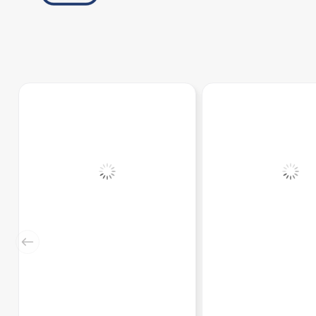
GNIAZDO PODWÓJNE Z
RAMKA POJEDYNCZ
UZIEMIENIEM BIAŁY AS - GP-
MATOWY SONATA - R
2GRZ/M/00