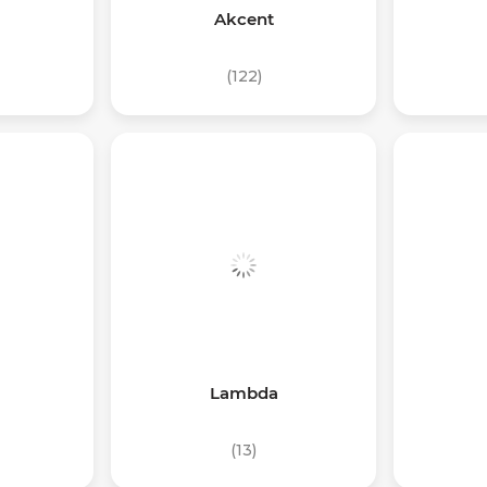
Akcent
(122)
Lambda
(13)