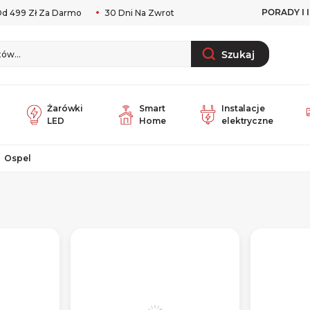
PORADY I 
d 499 Zł Za Darmo
30 Dni Na Zwrot
Szukaj
Żarówki
Smart
Instalacje
LED
Home
elektryczne
Ospel