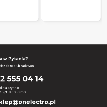
asz Pytania?
pisz do nas lub zadzwoń
2 555 04 14
olinia czynna:
. - pt. 8:00 - 16:30
klep@onelectro.pl