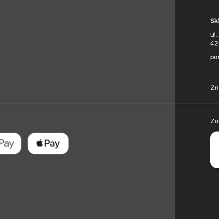
Sk
ul.
42
pon
Zn
Zo