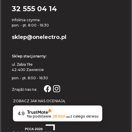
32 555 04 14
Infolinia czynna:
pon. - pt. 8:00 - 16:30
sklep@onelectro.pl
Sklep stacjonarny:
ul. Żabia 19e
42-400 Zawiercie
pon. - pt. 8:00 - 16:30
Znajdź nas na:
ZOBACZ JAK NAS OCENIAJĄ
4.9
Na podstawie
38 650
z całego okresu
opinii