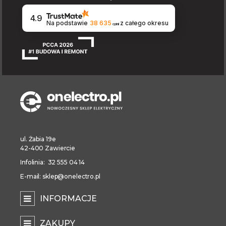
4.9
Na podstawie
38 635
z całego okresu
opinii
ul. Żabia 19e
42-400 Zawiercie
Infolinia: 32 555 04 14
E-mail: sklep@onelectro.pl
INFORMACJE
ZAKUPY