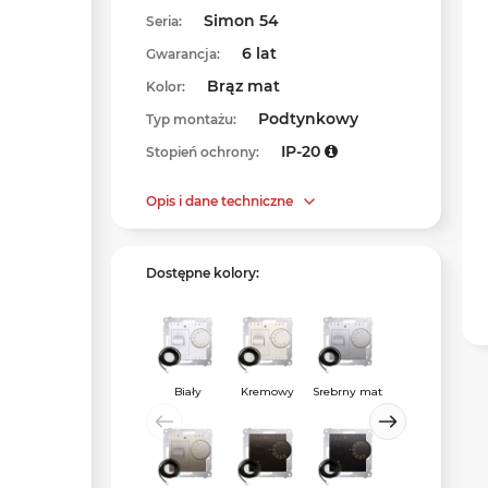
Simon 54
Seria:
6 lat
Gwarancja:
Brąz mat
Kolor:
Podtynkowy
Typ montażu:
IP-20
Stopień ochrony:
Opis i dane techniczne
Dostępne kolory:
Biały
Kremowy
Srebrny mat
Czarny mat