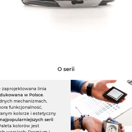
O serii
 zaprojektowana linia
dukowana w Polsce
.
odnych mechanizmach,
pora funkcjonalność,
anym kolorze i estetyczny
najpopularniejszych serii
Paleta kolorów jest
ch wersjach: Premium i