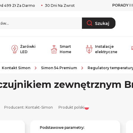
PORADY I 
d 499 Zł Za Darmo
30 Dni Na Zwrot
Szukaj
Żarówki
Smart
Instalacje
LED
Home
elektryczne
Kontakt Simon
Simon 54 Premium
Regulatory temperatur
 czujnikiem zewnętrznym B
Producent:
Kontakt-Simon
Produkt polski
Podstawowe parametry: