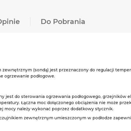
Opinie
Do Pobrania
m zewnętrznym (sondą) jest przeznaczony do regulacji tempe
ne ogrzewanie podłogowe.
y jest do sterowania ogrzewania podłogowego, grzejników el
mperatury. Łączna moc dołączonego obciążenia nie może prze
zej mocy należy wykonać poprzez dodatkowy stycznik.
ym czujnikiem zewnętrznym umieszczonym w podłodze zapewnia