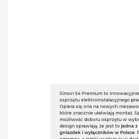
Simon 54 Premium to innowacyjnie
osprzętu elektroinstalacyjnego
pro
Opiera się ona na nowych niezaw
które znacznie ułatwiają montaż. S
możliwość doboru osprzętu w wybr
design sprawiają, że jest to
jedna z 
gniazdek i wyłączników w Polsce
. 
ogromna, a ramki występują w dwó