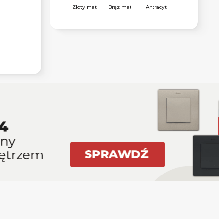
Złoty mat
Brąz mat
Antracyt