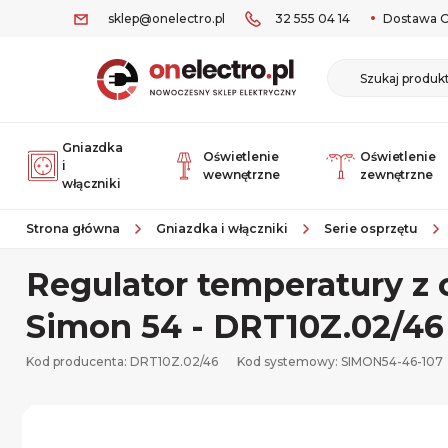
sklep@onelectro.pl
32 555 04 14
Dostawa O
Gniazdka
Oświetlenie
Oświetlenie
i
wewnętrzne
zewnętrzne
włączniki
Strona główna
Gniazdka i włączniki
Serie osprzętu
Regulator temperatury z
Simon 54 - DRT10Z.02/46
Kod producenta: DRT10Z.02/46
Kod systemowy:
SIMON54-46-107