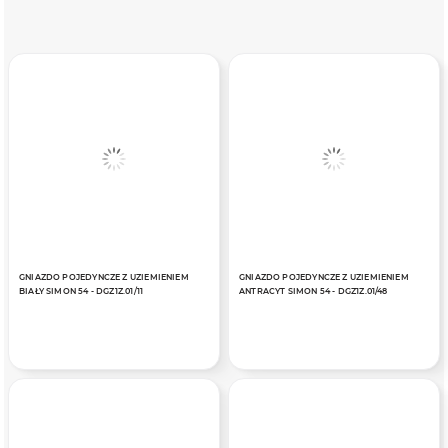
GNIAZDO POJEDYNCZE Z UZIEMIENIEM
GNIAZDO POJEDYNCZE Z UZIEMIENIEM
BIAŁY SIMON 54 - DGZ1Z.01/11
ANTRACYT SIMON 54 - DGZ1Z.01/48