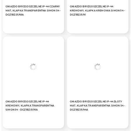
GNIAZDO BRYZGOSZCZELNE IP-44 CZARNY
GNIAZDO BRYZGOSZCZELNE IP-44
MAT, KLAPKA TRANSPARENTNA SIMON 54 -
KREMOWY, KLAPKA KREMOWA SIMON 54 -
DGZ1BZ.01/49A
DGZ1BZ.01/41
GNIAZDO BRYZGOSZCZELNE IP-44
GNIAZDO BRYZGOSZCZELNE IP-44 ZŁOTY
KREMOWY, KLAPKA TRANSPARENTNA
MAT, KLAPKA TRANSPARENTNA SIMON 54 -
SIMON 54 - DGZ1BZ.01/41A
DGZ1BZ.01/44A