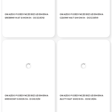
GNIAZDO POJEDYNCZE BEZ UZIEMIENIA
GNIAZDO POJEDYNCZE BEZ UZIEMIENIA
SREBRNY MAT SIMON 54 - DG1Z.01/43
CZARNY MAT SIMON 54 - DG1Z.01/49
GNIAZDO POJEDYNCZE BEZ UZIEMIENIA
GNIAZDO POJEDYNCZE BEZ UZIEMIENIA
KREMOWY SIMON 54 - DG1Z.01/41
ZŁOTY MAT SIMON 54 - DG1Z.01/44