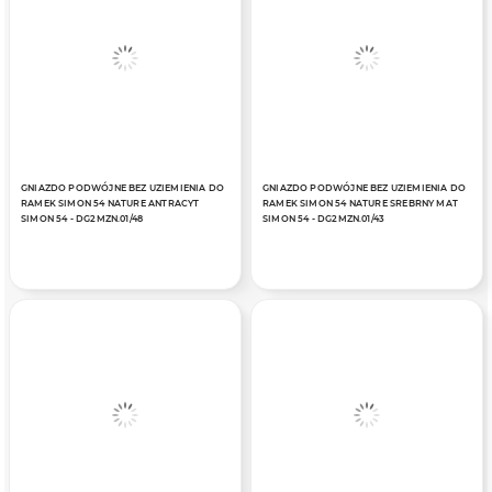
GNIAZDO PODWÓJNE BEZ UZIEMIENIA DO
GNIAZDO PODWÓJNE BEZ UZIEMIENIA DO
RAMEK SIMON 54 NATURE ANTRACYT
RAMEK SIMON 54 NATURE SREBRNY MAT
SIMON 54 - DG2MZN.01/48
SIMON 54 - DG2MZN.01/43