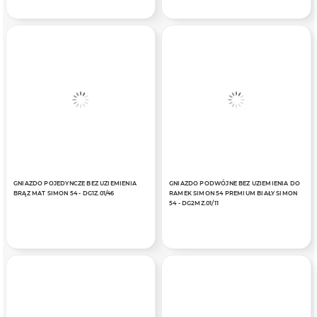
GNIAZDO POJEDYNCZE BEZ UZIEMIENIA
GNIAZDO PODWÓJNE BEZ UZIEMIENIA DO
BRĄZ MAT SIMON 54 - DG1Z.01/46
RAMEK SIMON 54 PREMIUM BIAŁY SIMON
54 - DG2MZ.01/11