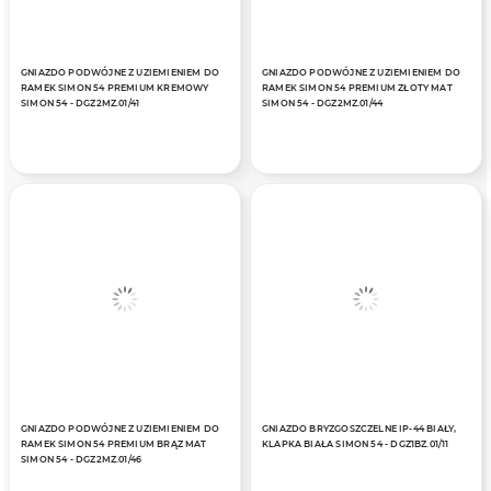
GNIAZDO PODWÓJNE Z UZIEMIENIEM DO
GNIAZDO PODWÓJNE Z UZIEMIENIEM DO
RAMEK SIMON 54 PREMIUM KREMOWY
RAMEK SIMON 54 PREMIUM ZŁOTY MAT
SIMON 54 - DGZ2MZ.01/41
SIMON 54 - DGZ2MZ.01/44
GNIAZDO PODWÓJNE Z UZIEMIENIEM DO
GNIAZDO BRYZGOSZCZELNE IP-44 BIAŁY,
RAMEK SIMON 54 PREMIUM BRĄZ MAT
KLAPKA BIAŁA SIMON 54 - DGZ1BZ.01/11
SIMON 54 - DGZ2MZ.01/46