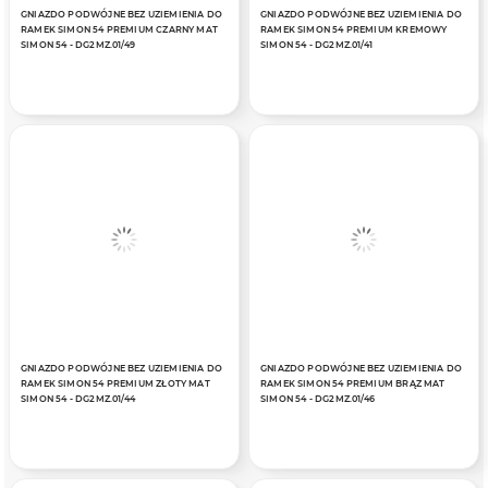
GNIAZDO PODWÓJNE BEZ UZIEMIENIA DO
GNIAZDO PODWÓJNE BEZ UZIEMIENIA DO
RAMEK SIMON 54 PREMIUM CZARNY MAT
RAMEK SIMON 54 PREMIUM KREMOWY
SIMON 54 - DG2MZ.01/49
SIMON 54 - DG2MZ.01/41
GNIAZDO PODWÓJNE BEZ UZIEMIENIA DO
GNIAZDO PODWÓJNE BEZ UZIEMIENIA DO
RAMEK SIMON 54 PREMIUM ZŁOTY MAT
RAMEK SIMON 54 PREMIUM BRĄZ MAT
SIMON 54 - DG2MZ.01/44
SIMON 54 - DG2MZ.01/46