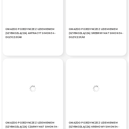
GNIAZDO POJEDYNCZE Z UZIEMIENIEM
GNIAZDO POJEDYNCZE Z UZIEMIENIEM
(SZYBKOZŁĄCZA) ANTRACYT SIMON 54 -
(SZYBKOZŁĄCZA) SREBRNY MAT SIMON 54 -
DGZ1CZ.01/48
DGZ1CZ.01/43
GNIAZDO POJEDYNCZE Z UZIEMIENIEM
GNIAZDO POJEDYNCZE Z UZIEMIENIEM
(SZYBKOZŁĄCZA) CZARNY MAT SIMON 54 -
(SZYBKOZŁĄCZA) KREMOWY SIMON 54 -