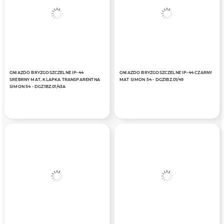
GNIAZDO BRYZGOSZCZELNE IP-44
GNIAZDO BRYZGOSZCZELNE IP-44 CZARNY
SREBRNY MAT, KLAPKA TRANSPARENTNA
MAT SIMON 54 - DGZ1BZ.01/49
SIMON 54 - DGZ1BZ.01/43A