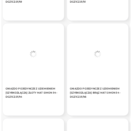
DGZ1CZ.01/49
DGZ1CZ.01/41
GNIAZDO POJEDYNCZE Z UZIEMIENIEM
GNIAZDO POJEDYNCZE Z UZIEMIENIEM
(SZYBKOZŁĄCZA) ZŁOTY MAT SIMON 54 -
(SZYBKOZŁĄCZA) BRĄZ MAT SIMON 54 -
DGZ1CZ.01/44
DGZ1CZ.01/46