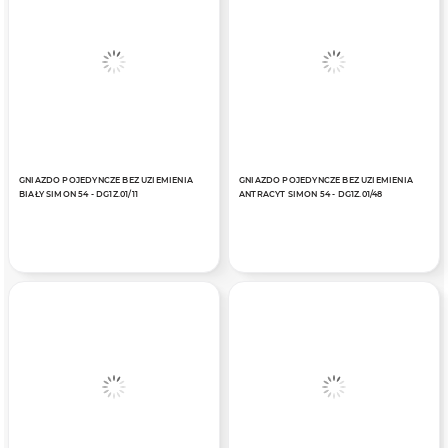
GNIAZDO POJEDYNCZE BEZ UZIEMIENIA
GNIAZDO POJEDYNCZE BEZ UZIEMIENIA
BIAŁY SIMON 54 - DG1Z.01/11
ANTRACYT SIMON 54 - DG1Z.01/48