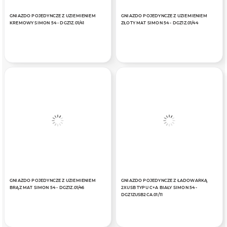
GNIAZDO POJEDYNCZE Z UZIEMIENIEM
GNIAZDO POJEDYNCZE Z UZIEMIENIEM
KREMOWY SIMON 54 - DGZ1Z.01/41
ZŁOTY MAT SIMON 54 - DGZ1Z.01/44
GNIAZDO POJEDYNCZE Z UZIEMIENIEM
GNIAZDO POJEDYNCZE Z ŁADOWARKĄ
BRĄZ MAT SIMON 54 - DGZ1Z.01/46
2XUSB TYPU C+A BIAŁY SIMON 54 -
DGZ1ZUSB2CA.01/11