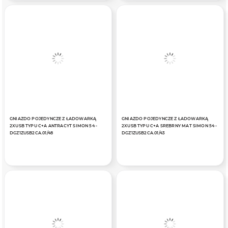
GNIAZDO POJEDYNCZE Z ŁADOWARKĄ
GNIAZDO POJEDYNCZE Z ŁADOWARKĄ
2XUSB TYPU C+A ANTRACYT SIMON 54 -
2XUSB TYPU C+A SREBRNY MAT SIMON 54 -
DGZ1ZUSB2CA.01/48
DGZ1ZUSB2CA.01/43