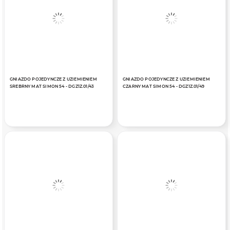
GNIAZDO POJEDYNCZE Z UZIEMIENIEM
GNIAZDO POJEDYNCZE Z UZIEMIENIEM
SREBRNY MAT SIMON 54 - DGZ1Z.01/43
CZARNY MAT SIMON 54 - DGZ1Z.01/49