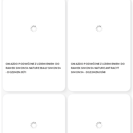
GNIAZDO PODWÓJNE Z UZIEMIENIEM DO
GNIAZDO PODWÓJNE Z UZIEMIENIEM DO
RAMEK SIMON 54 NATURE BIAŁY SIMON 54
RAMEK SIMON 54 NATURE ANTRACYT
- DGZ2MZN.01/11
SIMON 54 - DGZ2MZN.01/48