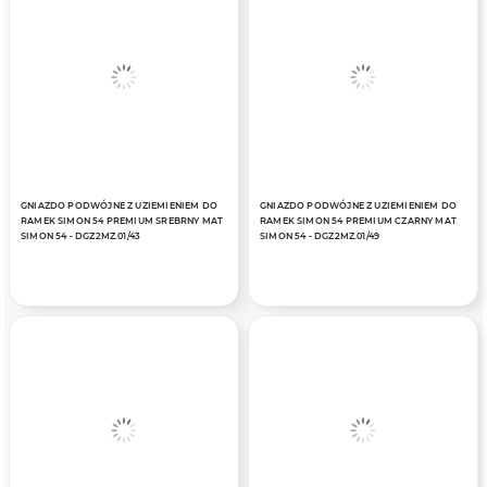
GNIAZDO PODWÓJNE Z UZIEMIENIEM DO
GNIAZDO PODWÓJNE Z UZIEMIENIEM DO
RAMEK SIMON 54 PREMIUM SREBRNY MAT
RAMEK SIMON 54 PREMIUM CZARNY MAT
SIMON 54 - DGZ2MZ.01/43
SIMON 54 - DGZ2MZ.01/49