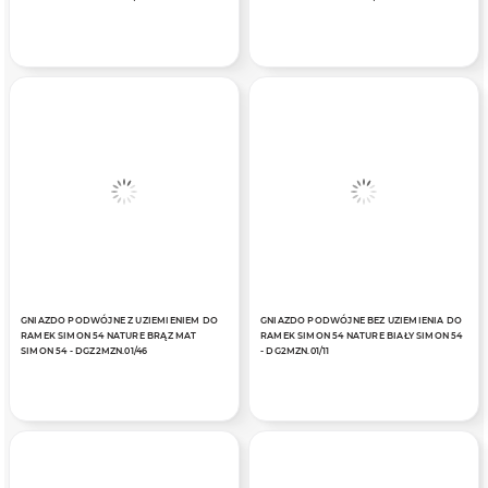
GNIAZDO PODWÓJNE Z UZIEMIENIEM DO
GNIAZDO PODWÓJNE BEZ UZIEMIENIA DO
RAMEK SIMON 54 NATURE BRĄZ MAT
RAMEK SIMON 54 NATURE BIAŁY SIMON 54
SIMON 54 - DGZ2MZN.01/46
- DG2MZN.01/11