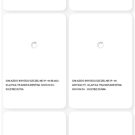
GNIAZDO BRYZGOSZCZELNE IP-44 BIAŁY,
GNIAZDO BRYZGOSZCZELNE IP-44
KLAPKA TRANSPARENTNA SIMON 54 -
ANTRACYT, KLAPKA TRANSPARENTNA
DGZ1BZ.01/11A
SIMON 54 - DGZ1BZ.01/48A