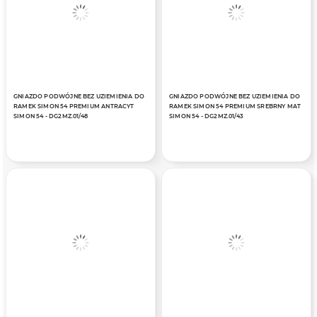
GNIAZDO PODWÓJNE BEZ UZIEMIENIA DO
GNIAZDO PODWÓJNE BEZ UZIEMIENIA DO
RAMEK SIMON 54 PREMIUM ANTRACYT
RAMEK SIMON 54 PREMIUM SREBRNY MAT
SIMON 54 - DG2MZ.01/48
SIMON 54 - DG2MZ.01/43