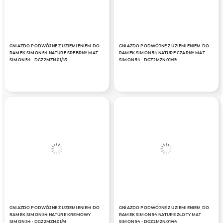
GNIAZDO PODWÓJNE Z UZIEMIENIEM DO
GNIAZDO PODWÓJNE Z UZIEMIENIEM DO
RAMEK SIMON 54 NATURE SREBRNY MAT
RAMEK SIMON 54 NATURE CZARNY MAT
SIMON 54 - DGZ2MZN.01/43
SIMON 54 - DGZ2MZN.01/49
GNIAZDO PODWÓJNE Z UZIEMIENIEM DO
GNIAZDO PODWÓJNE Z UZIEMIENIEM DO
RAMEK SIMON 54 NATURE KREMOWY
RAMEK SIMON 54 NATURE ZŁOTY MAT
SIMON 54 - DGZ2MZN.01/41
SIMON 54 - DGZ2MZN.01/44