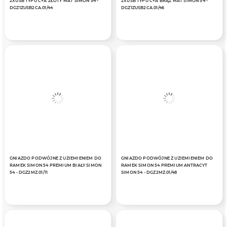
2XUSB TYPU C+A ZŁOTY MAT SIMON 54 -
2XUSB TYPU C+A BRĄZ MAT SIMON 54 -
DGZ1ZUSB2CA.01/44
DGZ1ZUSB2CA.01/46
GNIAZDO PODWÓJNE Z UZIEMIENIEM DO
GNIAZDO PODWÓJNE Z UZIEMIENIEM DO
RAMEK SIMON 54 PREMIUM BIAŁY SIMON
RAMEK SIMON 54 PREMIUM ANTRACYT
54 - DGZ2MZ.01/11
SIMON 54 - DGZ2MZ.01/48