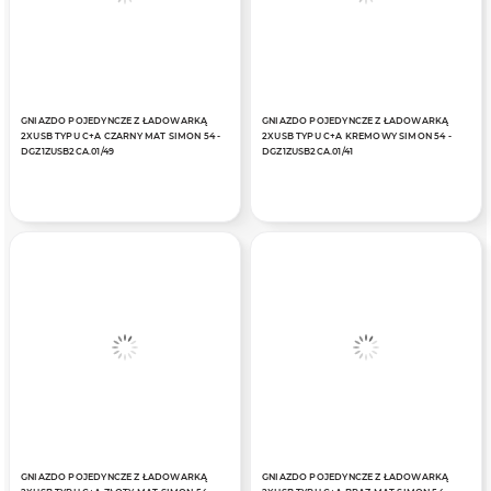
GNIAZDO POJEDYNCZE Z ŁADOWARKĄ
GNIAZDO POJEDYNCZE Z ŁADOWARKĄ
2XUSB TYPU C+A CZARNY MAT SIMON 54 -
2XUSB TYPU C+A KREMOWY SIMON 54 -
DGZ1ZUSB2CA.01/49
DGZ1ZUSB2CA.01/41
GNIAZDO POJEDYNCZE Z ŁADOWARKĄ
GNIAZDO POJEDYNCZE Z ŁADOWARKĄ