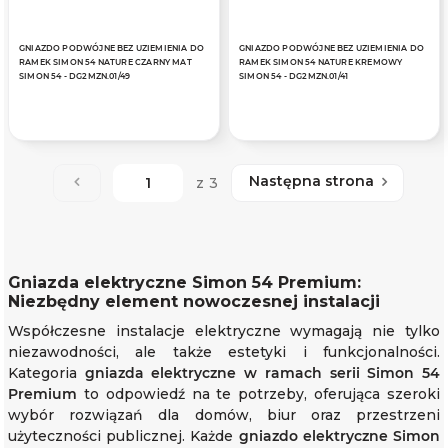
GNIAZDO PODWÓJNE BEZ UZIEMIENIA DO
GNIAZDO PODWÓJNE BEZ UZIEMIENIA DO
RAMEK SIMON 54 NATURE CZARNY MAT
RAMEK SIMON 54 NATURE KREMOWY
SIMON 54 - DG2MZN.01/49
SIMON 54 - DG2MZN.01/41
Następna strona
z 3
Gniazda elektryczne Simon 54 Premium:
Niezbędny element nowoczesnej instalacji
Współczesne instalacje elektryczne wymagają nie tylko
niezawodności, ale także estetyki i funkcjonalności.
Kategoria
gniazda elektryczne w ramach serii Simon 54
Premium
to odpowiedź na te potrzeby, oferująca szeroki
wybór rozwiązań dla domów, biur oraz przestrzeni
użyteczności publicznej. Każde
gniazdo elektryczne Simon