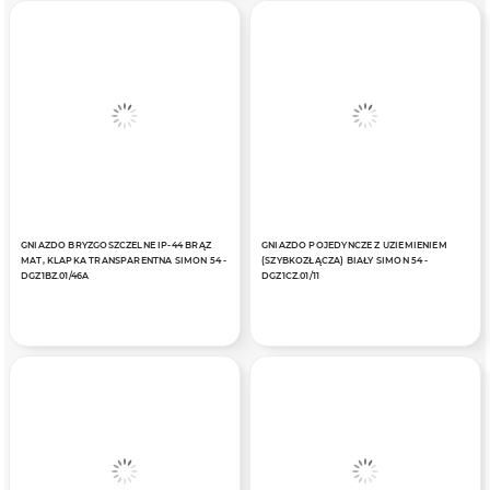
GNIAZDO BRYZGOSZCZELNE IP-44 BRĄZ
GNIAZDO POJEDYNCZE Z UZIEMIENIEM
MAT, KLAPKA TRANSPARENTNA SIMON 54 -
(SZYBKOZŁĄCZA) BIAŁY SIMON 54 -
DGZ1BZ.01/46A
DGZ1CZ.01/11