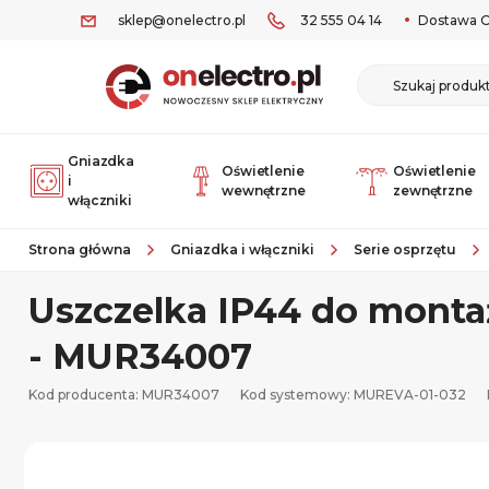
sklep@onelectro.pl
32 555 04 14
Dostawa O
Gniazdka
Oświetlenie
Oświetlenie
i
wewnętrzne
zewnętrzne
włączniki
Strona główna
Gniazdka i włączniki
Serie osprzętu
Uszczelka IP44 do monta
- MUR34007
Kod producenta: MUR34007
Kod systemowy:
MUREVA-01-032