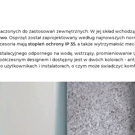
naczonych do zastosowań zewnętrznych. W jej skład wchodz
owo
. Osprzęt został zaprojektowany według najnowszych norm
kcesoria mają
stopień ochrony IP 55
, a także wytrzymałość mec
nstalacyjnego odpornego na wodę, wstrząsy, promieniowanie UV
spółczesnym designem i dostępny jest w dwóch kolorach - antr
 o użytkownikach i instalatorach, o czym może świadczyć komf