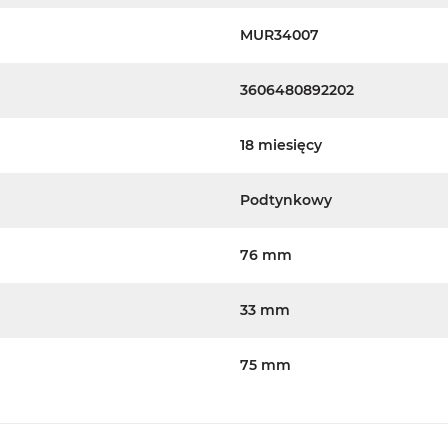
MUR34007
3606480892202
18 miesięcy
Podtynkowy
76 mm
33 mm
75 mm