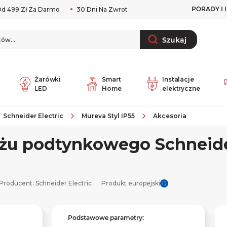
PORADY I 
d 499 Zł Za Darmo
30 Dni Na Zwrot
Szukaj
Żarówki
Smart
Instalacje
LED
Home
elektryczne
Schneider Electric
Mureva Styl IP55
Akcesoria
żu podtynkowego Schneide
Producent:
Schneider Electric
Produkt europejski
Podstawowe parametry: