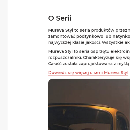
O Serii
Mureva Styl
to seria produktów przez
zamontować
podtynkowo lub natynk
najwyższej klasie jakości. Wszystkie a
Mureva Styl to seria osprzętu elektroi
rozpuszczalniki. Charakteryzuje się w
Całość została zaprojektowana z myślą
Dowiedz się więcej o serii Mureva Styl