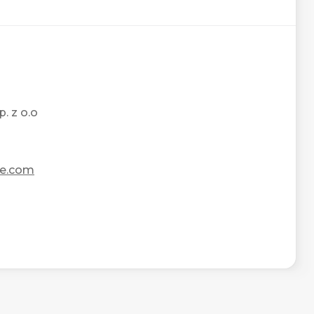
. z o.o
se.com