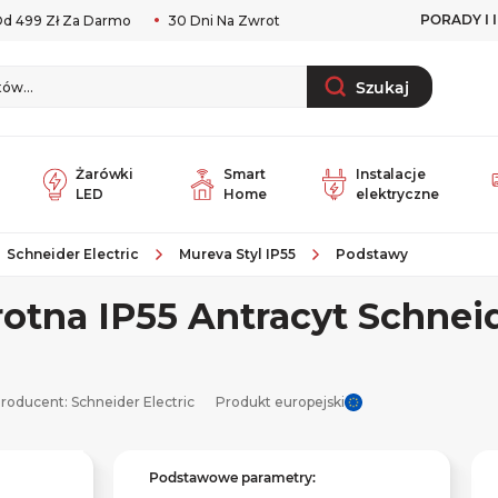
PORADY I 
d 499 Zł Za Darmo
30 Dni Na Zwrot
Szukaj
Żarówki
Smart
Instalacje
LED
Home
elektryczne
Schneider Electric
Mureva Styl IP55
Podstawy
otna IP55 Antracyt Schnei
roducent:
Schneider Electric
Produkt europejski
Podstawowe parametry: