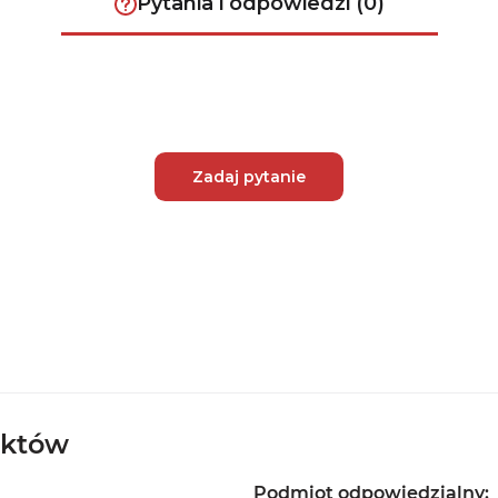
Pytania i odpowiedzi (0)
Zadaj pytanie
uktów
Podmiot odpowiedzialny: