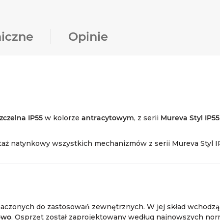
iczne
Opinie
zczelna IP55
w kolorze
antracytowym
, z serii
Mureva Styl IP55
ż natynkowy wszystkich mechanizmów z serii Mureva Styl I
naczonych do zastosowań zewnętrznych. W jej skład wchodz
owo
. Osprzęt został zaprojektowany według najnowszych norm