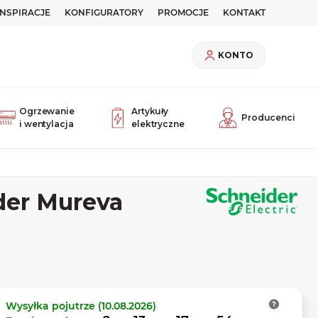
INSPIRACJE
KONFIGURATORY
PROMOCJE
KONTAKT
KONTO
Ogrzewanie
Artykuły
Producenci
i wentylacja
elektryczne
der Mureva
Wysyłka
pojutrze (10.08.2026)