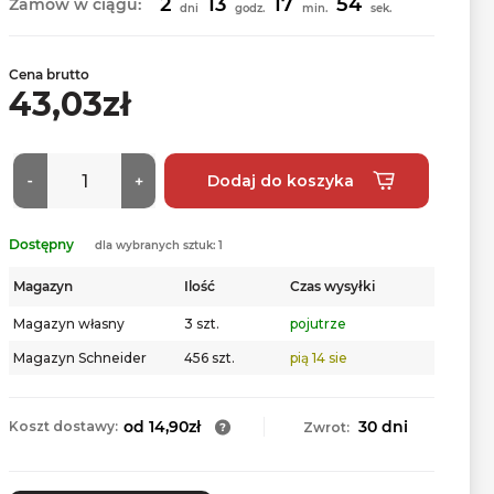
2
13
17
53
Zamów w ciągu:
dni
godz.
min.
sek.
Cena brutto
43,03zł
Dostępny
dla wybranych sztuk: 1
Magazyn
Ilość
Czas wysyłki
Magazyn własny
3 szt.
pojutrze
Magazyn Schneider
456 szt.
pią 14 sie
od 14,90zł
30 dni
Koszt dostawy:
Zwrot: