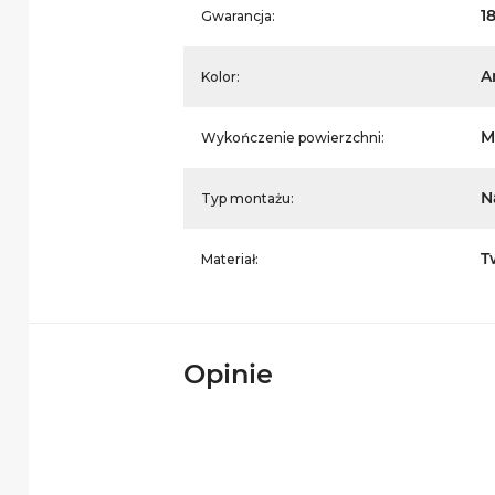
1
Gwarancja:
A
Kolor:
M
Wykończenie powierzchni:
N
Typ montażu:
T
Materiał:
Opinie