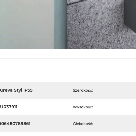
ureva Styl IP55
Szerokość:
UR37911
Wysokość:
606480789861
Głębokość: