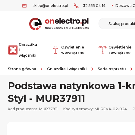
sklep@onelectro.pl
32 555 04 14
Dostawa O
Gniazdka
Oświetlenie
Oświetlenie
i
wewnętrzne
zewnętrzne
włączniki
Strona główna
Gniazdka i włączniki
Serie osprzętu
Podstawa natynkowa 1-kr
Styl - MUR37911
Kod producenta: MUR37911
Kod systemowy:
MUREVA-02-024
P