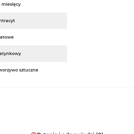
8 miesięcy
ntracyt
atowe
atynkowy
worzywo sztuczne