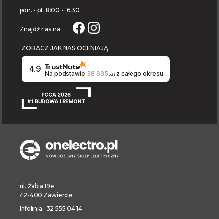
pon. - pt. 8:00 - 16:30
Znajdź nas na:
ZOBACZ JAK NAS OCENIAJĄ
4.9
Na podstawie
38 635
z całego okresu
opinii
ul. Żabia 19e
42-400 Zawiercie
Infolinia: 32 555 04 14