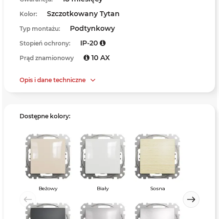
Szczotkowany Tytan
Kolor:
Podtynkowy
Typ montażu:
IP-20
Stopień ochrony:
10 AX
Prąd znamionowy
Opis i dane techniczne
Dostępne kolory:
Beżowy
Biały
Sosna