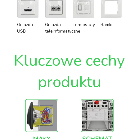
Gniazda
Gniazda
Termostaty
Ramki
USB
teleinformatyczne
Kluczowe cechy
produktu
MAŁY
SCHEMAT