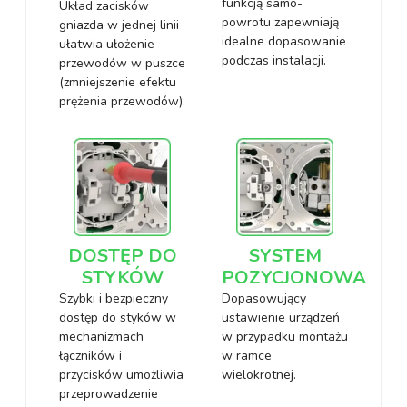
funkcją samo-
Układ zacisków
powrotu zapewniają
gniazda w jednej linii
idealne dopasowanie
ułatwia ułożenie
podczas instalacji.
przewodów w puszce
(zmniejszenie efektu
prężenia przewodów).
DOSTĘP DO
SYSTEM
STYKÓW
POZYCJONOWANIA
Szybki i bezpieczny
Dopasowujący
dostęp do styków w
ustawienie urządzeń
mechanizmach
w przypadku montażu
łączników i
w ramce
przycisków umożliwia
wielokrotnej.
przeprowadzenie