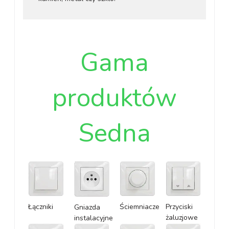
Gama
produktów
Sedna
Łączniki
Ściemniacze
Przyciski
Gniazda
żaluzjowe
instalacyjne