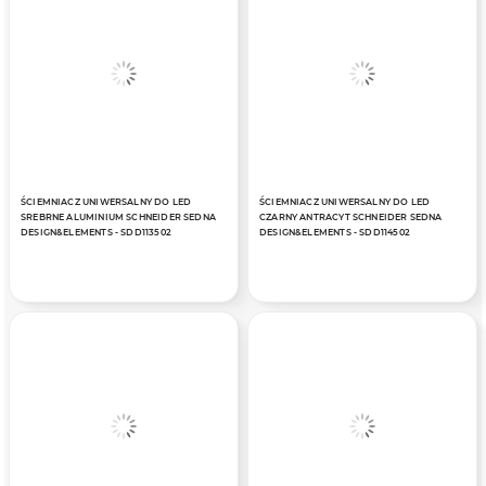
ŚCIEMNIACZ UNIWERSALNY DO LED
ŚCIEMNIACZ UNIWERSALNY DO LED
SREBRNE ALUMINIUM SCHNEIDER SEDNA
CZARNY ANTRACYT SCHNEIDER SEDNA
DESIGN&ELEMENTS - SDD113502
DESIGN&ELEMENTS - SDD114502