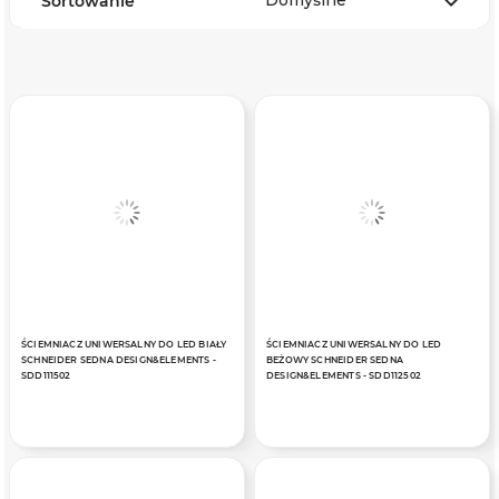
Domyślne
Sortowanie
ŚCIEMNIACZ UNIWERSALNY DO LED BIAŁY
ŚCIEMNIACZ UNIWERSALNY DO LED
SCHNEIDER SEDNA DESIGN&ELEMENTS -
BEŻOWY SCHNEIDER SEDNA
SDD111502
DESIGN&ELEMENTS - SDD112502