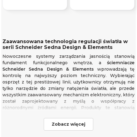
Zaawansowana technologia regulacji światła w
serii Schneider Sedna Design & Elements
Nowoczesne systemy zarządzania jasnością stanowią
fundament funkcjonalnego wnętrza, a
ściemniacze
Schneider Sedna Design & Elements
wprowadzają tę
kontrolę na najwyższy poziom techniczny. Wybierając
osprzęt z tej prestiżowej linii, użytkownicy otrzymują nie
tylko narzędzie do zmiany natężenia światła, ale przede
wszystkim zaawansowany mechanizm elektroniczny, który
został zaprojektowany z myślą o współpracy z
różnorodnymi źródłami energii. Produkty te stanowią
integralną część oferty, którą reprezentuje seria
Schneider
Sedna Design & Elements
, wyróżniająca się na rynku
Zobacz więcej
unikalnym podejściem do formy i trwałości komponentów.
Schneider Electric
zadbał o to, aby każdy moduł był w pełni