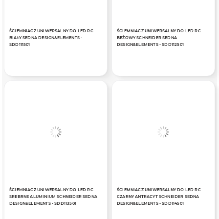
ŚCIEMNIACZ UNIWERSALNY DO LED RC
ŚCIEMNIACZ UNIWERSALNY DO LED RC
BIAŁY SEDNA DESIGN&ELEMENTS -
BEŻOWY SCHNEIDER SEDNA
SDD111501
DESIGN&ELEMENTS - SDD112501
ŚCIEMNIACZ UNIWERSALNY DO LED RC
ŚCIEMNIACZ UNIWERSALNY DO LED RC
SREBRNE ALUMINIUM SCHNEIDER SEDNA
CZARNY ANTRACYT SCHNEIDER SEDNA
DESIGN&ELEMENTS - SDD113501
DESIGN&ELEMENTS - SDD114501