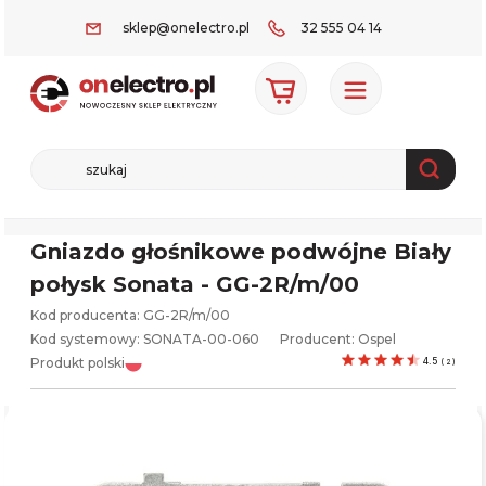
sklep@onelectro.pl
32 555 04 14
Gniazdo głośnikowe podwójne Biały
połysk Sonata - GG-2R/m/00
Kod producenta: GG-2R/m/00
Kod systemowy:
SONATA-00-060
Producent:
Ospel
Produkt polski
4.5
(
2
)