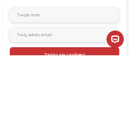
0
Pobieram e-booka i wyrażam zgodę na otrzymywanie informacji
handlowych i marketingowych od onelectro.pl na podany przeze
mnie adres poczty elektronicznej. Twoje dane będziemy przetwarzać
zgodnie z naszą Polityką prywatności.