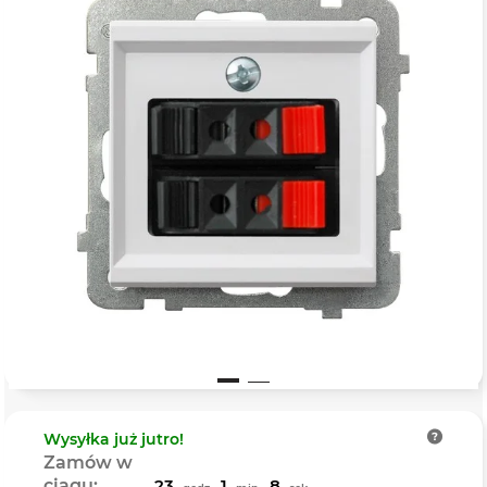
Wysyłka
już jutro!
Zamów w
ciągu:
23
1
7