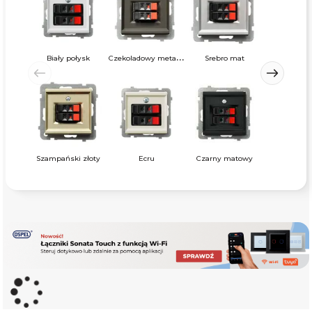
C
zekoladowy metalik
B
Biały połysk
Srebro mat
Szampański złoty
Ecru
Czarny matowy